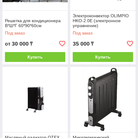
Электроконвектор OLIMPIO
Решетка для кондиционера
HKO-2.0E (электронное
В*Ш*Г 60*90*60см
управнение)
Под заказ
Под заказ
30 000
35 000
от
₸
₸
Купить
Купить
Масляный радиатор OTEX
Микатермический