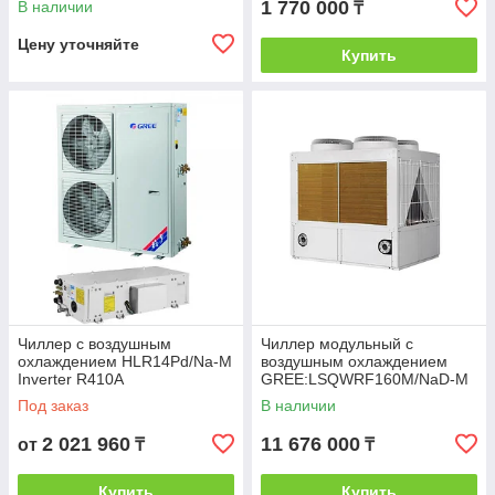
1 770 000
В наличии
₸
Цену уточняйте
Купить
Чиллер с воздушным
Чиллер модульный с
охлаждением HLR14Pd/Na-M
воздушным охлаждением
Inverter R410A
GREE:LSQWRF160M/NaD-M
Под заказ
В наличии
2 021 960
11 676 000
от
₸
₸
Купить
Купить