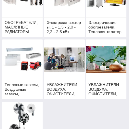
Увлажнители, осушители и очистители воздуха
Сушилки для рук
ОБОГРЕВАТЕЛИ,
Электроконвектор
Электрические
Кондиционеры/сплит системы
МАСЛЯНЫЕ
ы, 1 - 1,5 - 2,0 -
обогреватели,
Аксессуары для климатической техники
РАДИАТОРЫ
2,2 - 2,5 кВт
Тепловентилятор
ы, Электро-Пушки
Упомянутые элементы климатического оборудования также
разделяются по назначению.
В продаже представлена как техника промышленного
назначения, так и оборудование для бытового
использования.
Тепловые завесы,
УВЛАЖНИТЕЛИ
УВЛАЖНИТЕЛИ
Воздушные
ВОЗДУХА,
ВОЗДУХА,
завесы,
ОЧИСТИТЕЛИ,
ОЧИСТИТЕЛИ,
Тепловентилятор
АРОМАТИЗАТОРЫ
ИОНИЗАТОРЫ
ы,Тепловые пушки
, ИОНИЗАТОРЫ