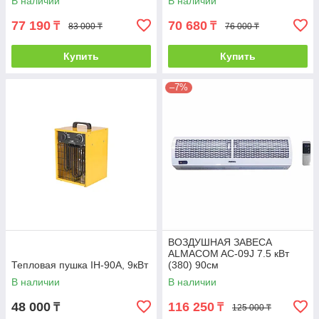
В наличии
В наличии
77 190
70 680
₸
₸
83 000 ₸
76 000 ₸
Купить
Купить
–7%
ВОЗДУШНАЯ ЗАВЕСА
ALMACOM AC-09J 7.5 кВт
Тепловая пушка IH-90A, 9кВт
(380) 90см
В наличии
В наличии
48 000
116 250
₸
₸
125 000 ₸