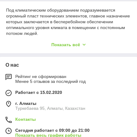
Под климатическим оборудованием подразумевается
огромный пласт технических элементов, главное назначение
которых заключается в бесперебойном обеспечении
оптимального уровня климата в помещении с постоянным
потоком людей.
Задача любого реализуемого климатического прибора –
Показать всё
создать в помещении комфортный температурный режим,
приемлемый для здоровья уровень влажности воздуха, а
также обеспечить непрерывный нагрев воды.
О нас
Климатическое оборудование, прежде всего, позволяет
сделать городскую жизнь максимально безопасной для
Рейтинг не сформирован
здоровья.
Менее 5 отзывов за последний год
За счет приборов для увлажнения, очистки и осушения
Работает с 15.02.2020
воздуха, микроклимат любого помещения станет идеальным
для здоровья человека.
г. Алматы
Так, уникальные осушители воздуха устранят излишнюю
Туркебаева 95, Алматы, Казахстан
влажность; чрезмерно сухой воздух смогут обработать
увлажнители, а с помощью качественных малогабаритных
Контакты
воздухоочистителей можно избавиться от бытовой пыли.
Сегодня работает с 09:00 до 21:00
Вентиляция
Показать весь график работы