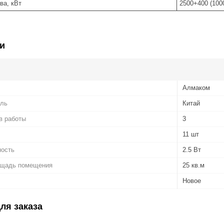
ва, кВт
2500+400 (100
и
Алмаком
ель
Китай
в работы
3
11 шт
ность
2.5 Вт
ощадь помещения
25 кв.м
Новое
ля заказа