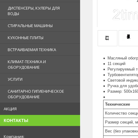
ДИСПЕНСЕРЫ, КУЛЕРЫ ДЛЯ
ВОДЫ
СТИРАЛЬНЫЕ МАШИНЫ
КУХОННЫЕ ПЛИТЫ
ВСТРАИВАЕМАЯ ТЕХНИКА
Масляный обог
КЛИМАТ-ТЕХНИКА И
11 секций
ОБОРУДОВАНИЕ
Регулируемый т
Турбовентилято
УСЛУГИ
Световой индик
Ручка для удоб
САНИТАРНО ГИГИЕНИЧЕСКОЕ
Размер: 500x160x
ОБОРУДОВАНИЕ
Технические
АКЦИЯ
Количество секц
КОНТАКТЫ
Размер секций, 
Вес (без упаковки