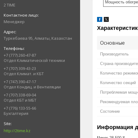
Мощность обогре
2 TIME
Менеджер
Характеристик
Туркебаева 95, Алматы, Казахстан
Основные
Производитель
+7 (777) 260-47-87
Отдел Климатической техники
Страна производит
+7 (707) 309-43-23
Количество режимо
Отдел Климат. и КБТ
+7 (747) 390-47-17
Количество секций
Отдел Кондиц. и Вентиляции
Потребляемая мощ
+7 (707) 338-69-04
Отдел КБТ и МБТ
Рекомендуемая пл
+7 (776) 133-55-66
Состояние
Бухгалтерия
Информация д
http://2time.kz
Цена:
28 500 ₸