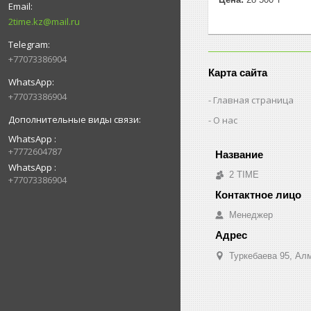
2time.kz@mail.ru
+77073386904
Карта сайта
+77073386904
Главная страница
О нас
WhatsApp
+7772604787
WhatsApp
2 TIME
+77073386904
Менеджер
Туркебаева 95, Ал