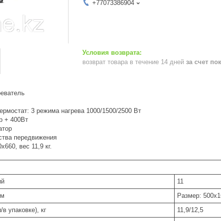
+77073386904
возврат товара в течение 14 дней
за счет по
реватель
ермостат: 3 режима нагрева 1000/1500/2500 Вт
р + 400Вт
атор
ства передвижения
660, вес 11,9 кг.
ий
11
мм
Размер: 500x1
/в упаковке), кг
11,9/12,5