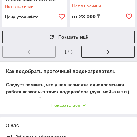
Нет в наличии
Нет в наличии
23 000
от
₸
Цену уточняйте
Показать ещё
1
/ 3
Как подобрать проточный водонагреватель
Следует помнить, что у вас возможна одновременная
работа несколько точек водоразбора (душ, мойка и т.п.)
- это также необходимо учесть.
Показать всё
Выбрав подходящий Вам водонагреватель,
обязательно проверьте, допускает ли ваша
электропроводка или газовая магистраль подключение
О нас
подобного устройства.