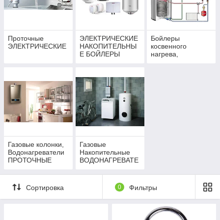
Водонагреватели подбираются, исходя из реальных нужд
людей и коллективов, пользующихся горячей водой.
Инструкция водонагревателей предусматривает следующие
параметры водопотребления:
Проточные
ЭЛЕКТРИЧЕСКИЕ
Бойлеры
ЭЛЕКТРИЧЕСКИЕ
НАКОПИТЕЛЬНЫ
косвенного
семья из двух человек – бак на 80 литров;
Е БОЙЛЕРЫ
нагрева,
семья из трех-четырех человек – бак на 120 литров;
Комбинированные
семья из пяти человек – бак на 150 литров;
коллектив предприятия более 10 человек – бак на
300 литров.
За подбором или консультацией необходимого Вам
оборудования, Вы можете обратиться к нам по
телефону:
+7 (707) 338-69-04, +7 (747) 390-47-14
Газовые колонки,
Газовые
Водонагреватели
Накопительные
ПРОТОЧНЫЕ
ВОДОНАГРЕВАТЕ
ЛИ
Сортировка
0
Фильтры