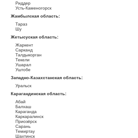
Риддер
Усть-Каменогорск
Жамбылская область
:
Тараз
Шу
Жетысуская область
:
Жаркент
Сарканд
Талдыкорган
Текели
Ушарал
Уштобе
Западно-Казахстанская область
:
Уральск
Карагандинская область
:
Абай
Балхаш
Караганда
Каркаралинск
Приозёрск
Сарань
Темиртау
Шахтинск