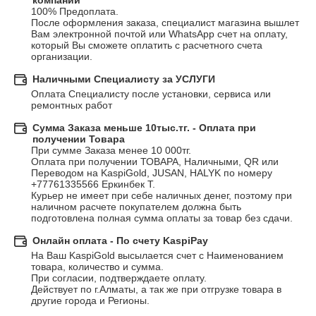
компании
100% Предоплата. 

После оформления заказа, специалист магазина вышлет 
Вам электронной почтой или WhatsApp счет на оплату, 
который Вы сможете оплатить с расчетного счета 
организации.
Наличными Специалисту за УСЛУГИ
Оплата Специалисту после установки, сервиса или 
ремонтных работ
Сумма Заказа меньше 10тыс.тг. - Оплата при
получении Товара
При сумме Заказа менее 10 000тг.

Оплата при получении ТОВАРА, Наличными, QR или 
Переводом на KaspiGold, JUSAN, HALYK по номеру 
+77761335566 Еркинбек Т.

Курьер не имеет при себе наличных денег, поэтому при 
наличном расчете покупателем должна быть 
подготовлена полная сумма оплаты за товар без сдачи.
Онлайн оплата - По счету KaspiPay
На Ваш KaspiGold высылается счет с Наименованием 
товара, количество и сумма. 

При согласии, подтверждаете оплату.

Действует по г.Алматы, а так же при отгрузке товара в 
другие города и Регионы.