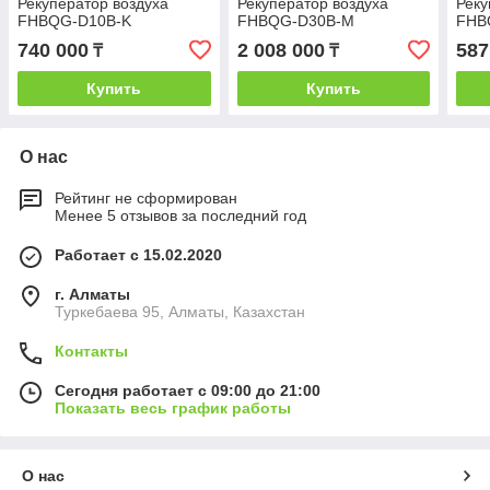
Рекуператор воздуха
Рекуператор воздуха
Реку
FHBQG-D10B-K
FHBQG-D30B-M
FHB
740 000
2 008 000
587
₸
₸
Купить
Купить
О нас
Рейтинг не сформирован
Менее 5 отзывов за последний год
Работает с 15.02.2020
г. Алматы
Туркебаева 95, Алматы, Казахстан
Контакты
Сегодня работает с 09:00 до 21:00
Показать весь график работы
О нас