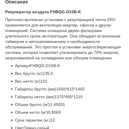
Описание
Рекуператор воздуха FHBQG-D15B-K
Приточно-вытяжная установка с рекуперацией тепла ERV
применяется для вентиляции квартир, офисов и других
помещений. Система оснащена двумя фильтрами
длительного срока эксплуатации. Она обладает встроенным
таймером и автонапоминанием о необходимости
обслуживания. Это простая в установке энергосберегающая
система, которая позволяет утилизировать до 70% энергии,
затрачиваемой на охлаждение или обогрев помещения.
АртикулFHBQG-D15B-K
Вес брутто (кг)135.5
Вес нетто (кг)110
Габариты брутто (мм)1656*615*1465
Габариты нетто (мм)1375*485*1210
Объем брутто (м³)1.49201
Объем нетто (м³)0.8069
Срок гарантии (м.)12
ЦветТемно-серый