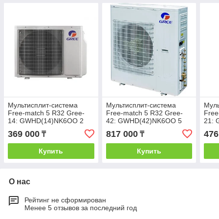
Мультисплит-система
Мультисплит-система
Муль
Free-match 5 R32 Gree-
Free-match 5 R32 Gree-
Free
14: GWHD(14)NK6OO 2
42: GWHD(42)NK6OO 5
21:
выхода (Наружный блок)
выходов (Наружный блок)
выхо
369 000
817 000
476
₸
₸
Купить
Купить
О нас
Рейтинг не сформирован
Менее 5 отзывов за последний год