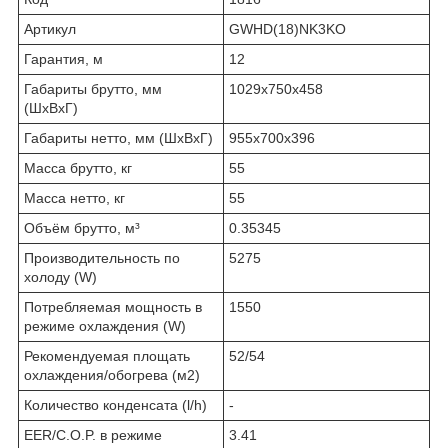
Артикул
GWHD(18)NK3KO
Гарантия, м
12
Габариты брутто, мм
1029х750х458
(ШxВxГ)
Габариты нетто, мм (ШxВxГ)
955х700х396
Масса брутто, кг
55
Масса нетто, кг
55
Объём брутто, м³
0.35345
Производительность по
5275
холоду (W)
Потребляемая мощность в
1550
режиме охлаждения (W)
Рекомендуемая площать
52/54
охлаждения/обогрева (м2)
Количество конденсата (l/h)
-
EER/C.O.P. в режиме
3.41