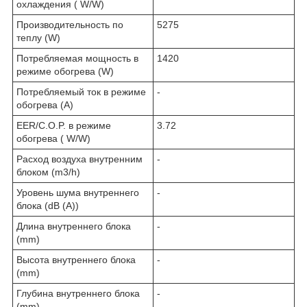
охлаждения ( W/W)
Производительность по
5275
теплу (W)
Потребляемая мощность в
1420
режиме обогрева (W)
Потребляемый ток в режиме
-
обогрева (A)
EER/C.O.P. в режиме
3.72
обогрева ( W/W)
Расход воздуха внутренним
-
блоком (m3/h)
Уровень шума внутреннего
-
блока (dB (A))
Длина внутреннего блока
-
(mm)
Высота внутреннего блока
-
(mm)
Глубина внутреннего блока
-
(mm)