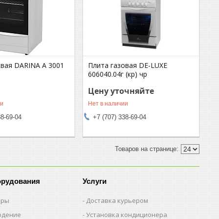
овая DARINA A 3001
Плита газовая DE-LUXE
606040.04г (кр) чр
Цену уточняйте
ии
Нет в наличии
38-69-04
+7 (707) 338-69-04
орудования
Услуги
еры
Доставка курьером
юдение
Установка кондиционера