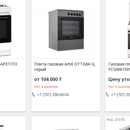
l APETITO
Плита газовая Artel OTTIMA G,
Газовая п
серый
FCGW6100
от 104 000 ₸
Цену ут
Нет в наличии
Нет в налич
+7 (707) 338-69-04
+7 (707) 3
10193