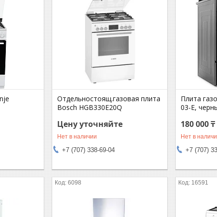
nje
Отдельностоящ.газовая плита
Плита газо
Bosch HGB330E20Q
03-E, черн
Цену уточняйте
180 000 ₸
Нет в наличии
Нет в налич
+7 (707) 338-69-04
+7 (707) 3
6098
16591