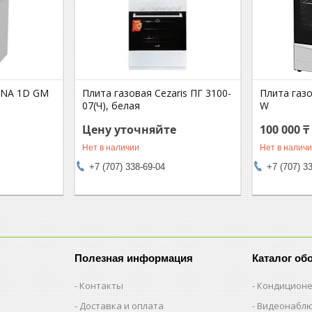
INA 1D GM
Плита газовая Cezaris ПГ 3100-
Плита газ
07(Ч), белая
W
Цену уточняйте
100 000 ₸
Нет в наличии
Нет в налич
+7 (707) 338-69-04
+7 (707) 3
Полезная информация
Каталог об
Контакты
Кондицион
Доставка и оплата
Видеонабл