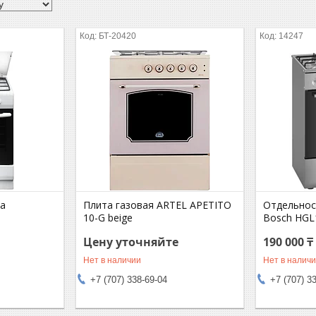
БТ-20420
14247
sa
Плита газовая ARTEL APETITO
Отдельнос
10-G beige
Bosch HG
Цену уточняйте
190 000 ₸
Нет в наличии
Нет в налич
+7 (707) 338-69-04
+7 (707) 3