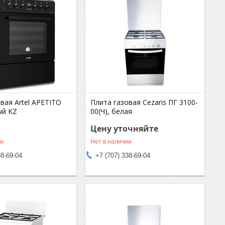
вая Artel APETITO
Плита газовая Cezaris ПГ 3100-
ый KZ
00(Ч), белая
Цену уточняйте
ии
Нет в наличии
38-69-04
+7 (707) 338-69-04