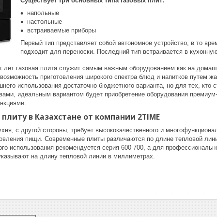
Существует три основных типа газовых плит:
напольные
настольные
встраиваемые приборы
Первый тип представляет собой автономное устройство, в то вре
подходит для переноски. Последний тип встраивается в кухонну
х лет газовая плита служит самым важным оборудованием как на домашн
возможность приготовления широкого спектра блюд и напитков путем жа
него использования достаточно бюджетного варианта, но для тех, кто с
ами, идеальным вариантом будет приобретение оборудования премиум-
нкциями.
 плиту в Казахстане от компании 2TIME
хня, с другой стороны, требует высококачественного и многофункционал
овления пищи. Современные плиты различаются по длине тепловой линии
ого использования рекомендуется серия 600-700, а для профессионально
казывают на длину тепловой линии в миллиметрах.