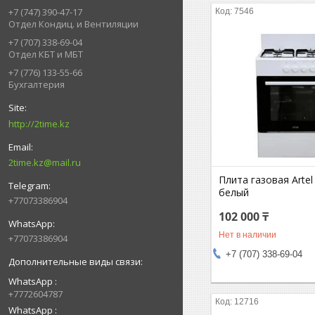
+7 (747) 390-47-17
7546
Отдел Кондиц. и Вентиляции
+7 (707) 338-69-04
Отдел КБТ и МБТ
+7 (776) 133-55-66
Бухгалтерия
http://2time.kz
2time.kz@mail.ru
Плита газовая Arte
белый
+77073386904
102 000 ₸
Нет в наличии
+77073386904
+7 (707) 338-69-04
WhatsApp
+7772604787
12716
WhatsApp