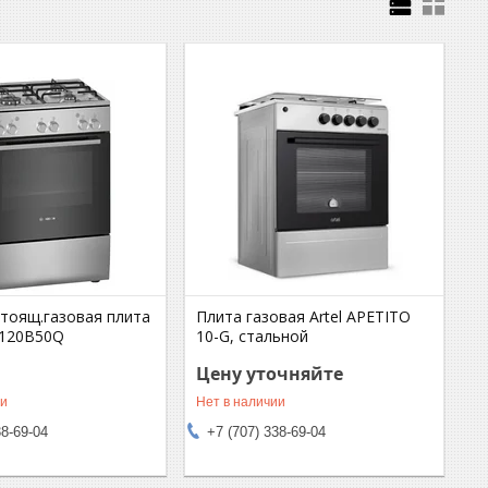
тоящ.газовая плита
Плита газовая Artel APETITO
L120B50Q
10-G, стальной
Цену уточняйте
ии
Нет в наличии
38-69-04
+7 (707) 338-69-04