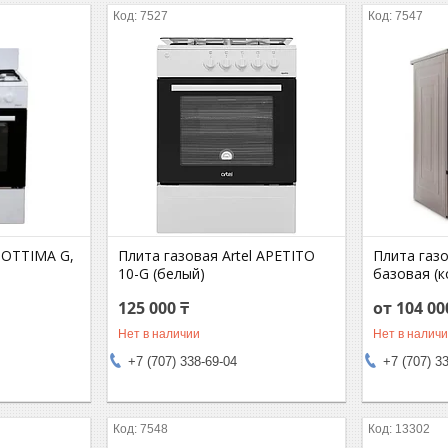
7527
7547
l OTTIMA G,
Плита газовая Artel APETITO
Плита газо
10-G (белый)
базовая (
125 000 ₸
от 104 00
Нет в наличии
Нет в налич
+7 (707) 338-69-04
+7 (707) 3
7548
13302