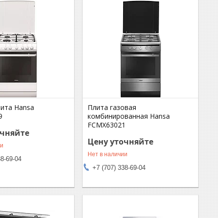
лита Hansa
Плита газовая
9
комбинированная Hansa
FCMX63021
очняйте
Цену уточняйте
ии
Нет в наличии
38-69-04
+7 (707) 338-69-04