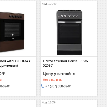
12049
вая Artel OTTIMA G
Плита газовая Hansa FCGX-
коричневая)
52097
0 ₸
Цену уточняйте
ии
Нет в наличии
38-69-04
+7 (707) 338-69-04
12054