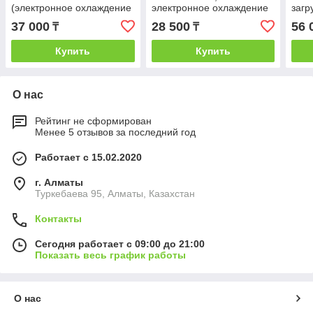
(электронное охлаждение
электронное охлаждение
загр
и нагрев)
и нагрев
(эле
37 000
28 500
56 
₸
₸
и на
Купить
Купить
О нас
Рейтинг не сформирован
Менее 5 отзывов за последний год
Работает с 15.02.2020
г. Алматы
Туркебаева 95, Алматы, Казахстан
Контакты
Сегодня работает с 09:00 до 21:00
Показать весь график работы
О нас