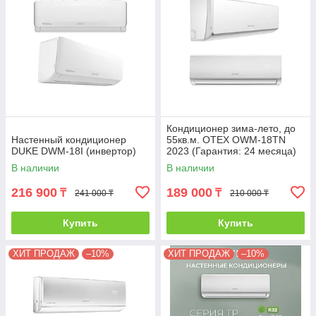
Кондиционер зима-лето, до
Настенный кондиционер
55кв.м. OTEX OWM-18TN
DUKE DWM-18I (инвертор)
2023 (Гарантия: 24 месяца)
без инсталляции
В наличии
В наличии
216 900
189 000
₸
₸
241 000 ₸
210 000 ₸
Купить
Купить
ХИТ ПРОДАЖ
–10%
ХИТ ПРОДАЖ
–10%