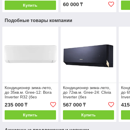
60 000
₸
Купить
Подобные товары компании
Кондиционер зима-лето,
Кондиционер зима-лето,
Конд
до 35кв.м. Gree-12: Bora
до 72кв.м. Gree-24: Clivia
до 6
Inverter R32 (без
Inverter (без
Inve
соединительной
соединительной
инст
235 000
567 000
415
₸
₸
инсталляции) Wi-fi
инсталляции) Wi-fi
Купить
Купить