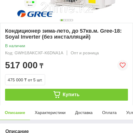
Кондиционер зима-лето, до 57кв.м. Gree-18:
Soyal Inverter (без инсталляций)
В наличии
Код: GWH18AKCXF-K6DNA1A
Опт и розница
517 000
₸
475 000 ₸
от 5 шт.
Купить
Описание
Характеристики
Доставка
Оплата
Усл
Описание