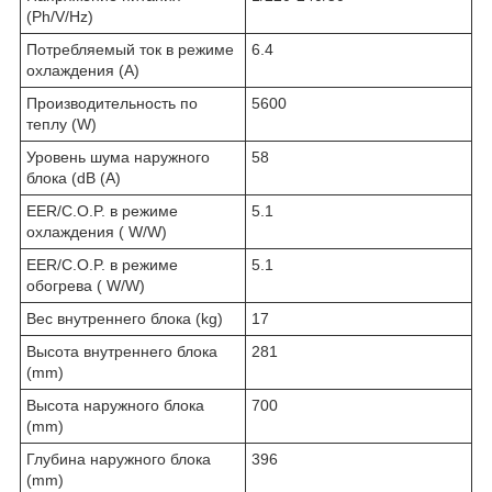
(Ph/V/Hz)
Потребляемый ток в режиме
6.4
охлаждения (A)
Производительность по
5600
теплу (W)
Уровень шума наружного
58
блока (dB (A)
EER/C.O.P. в режиме
5.1
охлаждения ( W/W)
EER/C.O.P. в режиме
5.1
обогрева ( W/W)
Вес внутреннего блока (kg)
17
Высота внутреннего блока
281
(mm)
Высота наружного блока
700
(mm)
Глубина наружного блока
396
(mm)