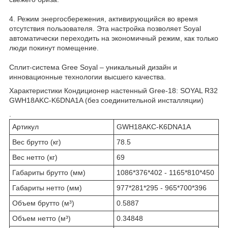
4. Режим энергосбережения, активирующийся во время
отсутствия пользователя. Эта настройка позволяет Soyal
автоматически переходить на экономичный режим, как только
люди покинут помещение.
Сплит-система Gree Soyal – уникальный дизайн и
инновационные технологии высшего качества.
Характеристики Кондиционер настенный Gree-18: SOYAL R32
GWH18AKC-K6DNA1A (без соединительной инсталляции)
.
Артикул
GWH18AKC-K6DNA1A
Вес брутто (кг)
78.5
Вес нетто (кг)
69
Габариты брутто (мм)
1086*376*402 - 1165*810*450
Габариты нетто (мм)
977*281*295 - 965*700*396
Объем брутто (м³)
0.5887
Объем нетто (м³)
0.34848