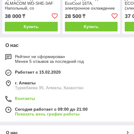
ALMACOM WD-SHE-3AF
EcoCool 16TA,
ECOC
Напольный, со
электронное охлаждение
(эле
шкафчиком электронное
и нагрев
и на
38 000
28 500
37 
₸
₸
охлаждение и нагрев
Купить
Купить
О нас
Рейтинг не сформирован
Менее 5 отзывов за последний год
Работает с 15.02.2020
г. Алматы
Туркебаева 95, Алматы, Казахстан
Контакты
Сегодня работает с 09:00 до 21:00
Показать весь график работы
О нас