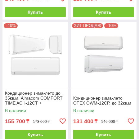
Купить
Купить
–10%
ХИТ ПРОДАЖ
–10%
Кондиционер зима-лето до
35кв.м. Аlmacom COMFORT
Кондиционер зима-лето
TIME ACH-12CT +
OTEX OWM-12CP, до 32кв.м
монтажный комплект
В наличии
В наличии
155 700
131 400
₸
₸
173 000 ₸
146 000 ₸
Купить
Купить