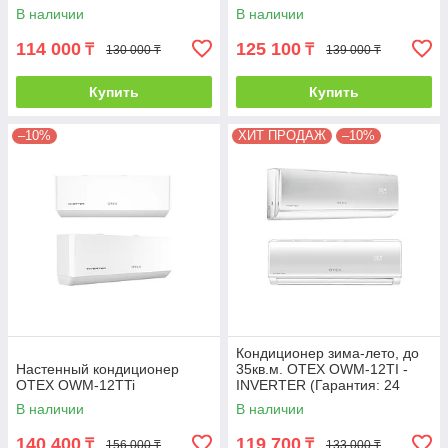
В наличии
В наличии
114 000
125 100
₸
₸
130 000 ₸
139 000 ₸
Купить
Купить
–10%
ХИТ ПРОДАЖ
–10%
Кондиционер зима-лето, до
Настенный кондиционер
35кв.м. OTEX OWM-12TI -
OTEX OWM-12TTi
INVERTER (Гарантия: 24
мес) инсталляция 3м
В наличии
В наличии
140 400
119 700
₸
₸
156 000 ₸
133 000 ₸