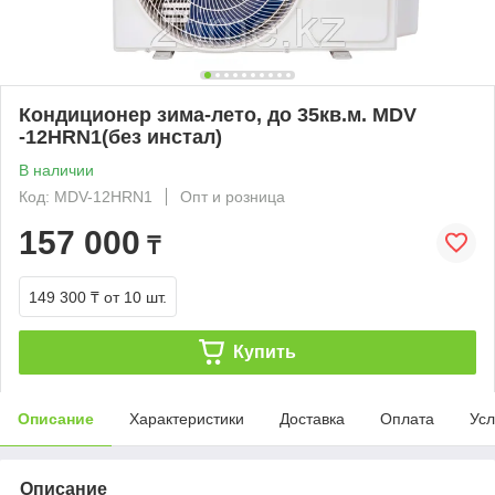
Кондиционер зима-лето, до 35кв.м. MDV
-12HRN1(без инстал)
В наличии
Код: MDV-12HRN1
Опт и розница
157 000
₸
149 300 ₸
от 10 шт.
Купить
Описание
Характеристики
Доставка
Оплата
Усл
Описание