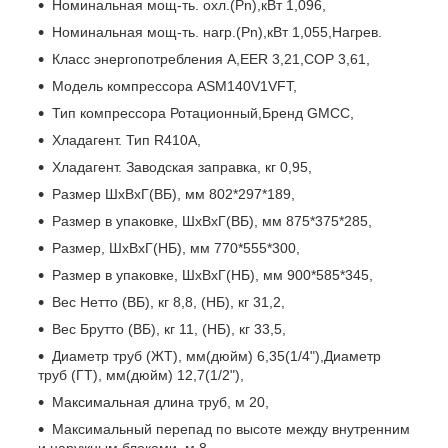
Номинальная мощ-ть. охл.(Pn),кВт 1,096,
Номинальная мощ-ть. нагр.(Pn),кВт 1,055,Нагрев.
Класс энергопотребления A,EER 3,21,COP 3,61,
Модель компрессора ASM140V1VFT,
Тип компрессора Ротационный,Бренд GMCC,
Хладагент. Тип R410A,
Хладагент. Заводская заправка, кг 0,95,
Размер ШхВхГ(ВБ), мм 802*297*189,
Размер в упаковке, ШхВхГ(ВБ), мм 875*375*285,
Размер, ШхВхГ(НБ), мм 770*555*300,
Размер в упаковке, ШхВхГ(НБ), мм 900*585*345,
Вес Нетто (ВБ), кг 8,8, (НБ), кг 31,2,
Вес Брутто (ВБ), кг 11, (НБ), кг 33,5,
Диаметр труб (ЖТ), мм(дюйм) 6,35(1/4"),Диаметр
труб (ГТ), мм(дюйм) 12,7(1/2"),
Максимальная длина труб, м 20,
Максимальный перепад по высоте между внутренним
и наружным блоками, м 8,