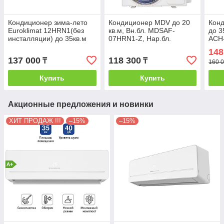
Кондиционер зима-лето
Кондиционер MDV до 20
Конд
Euroklimat 12HRN1(без
кв.м, Вн.бл. MDSAF-
до 
инсталляции) до 35кв.м
07HRN1-Z, Нар.бл.
ACH-
MDOAF-07HN1-Z(без
(Без
148
инстал)
137 000
118 300
₸
₸
160 0
Купить
Купить
Акционные предложения и новинки
ХИТ ПРОДАЖ !!!
–15%
–15%