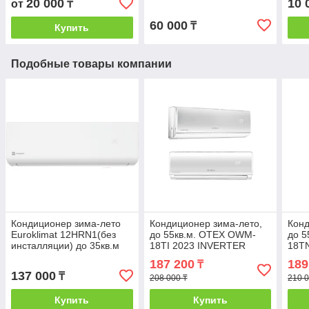
20 000
10 
от
₸
60 000
₸
Купить
Подобные товары компании
Кондиционер зима-лето
Кондиционер зима-лето,
Конд
Euroklimat 12HRN1(без
до 55кв.м. OTEX OWM-
до 
инсталляции) до 35кв.м
18TI 2023 INVERTER
18TN
(Гарантия: 24 месяца) с
меся
187 200
189
₸
инсталляцией
137 000
₸
208 000 ₸
210 0
Купить
Купить