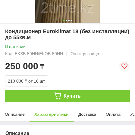
Кондиционер Euroklimat 18 (без инсталляции)
до 55кв.м
В наличии
Код: EKSB-50HN/EKOB-50HN
Опт и розница
250 000
₸
210 000 ₸
от 10 шт.
Купить
Описание
Характеристики
Доставка
Оплата
Ус
Описание