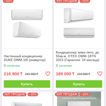
–10%
ХИТ ПРОДАЖ
–10%
Кондиционер зима-лето, до
Настенный кондиционер
55кв.м. OTEX OWM-18TN
DUKE DWM-18I (инвертор)
2023 (Гарантия: 24 месяца)
без инсталляции
В наличии
В наличии
216 900
189 000
₸
₸
241 000 ₸
210 000 ₸
Купить
Купить
ХИТ ПРОДАЖ
–10%
ХИТ ПРОДАЖ
–10%