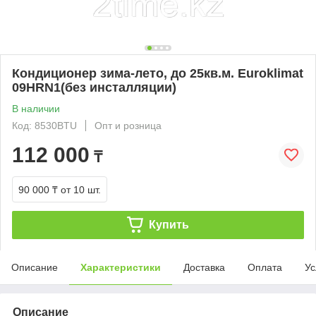
Кондиционер зима-лето, до 25кв.м. Euroklimat
09HRN1(без инсталляции)
В наличии
Код: 8530BTU
Опт и розница
112 000
₸
90 000 ₸
от 10 шт.
Купить
Описание
Характеристики
Доставка
Оплата
Ус
Описание