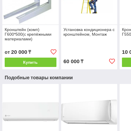
Кронштейн (комп)
Установка кондиционера с
Крон
Г600*500(с крепёжными
кронштейном, Монтаж
Г550
материалами)
20 000
10 
от
₸
60 000
₸
Купить
Подобные товары компании