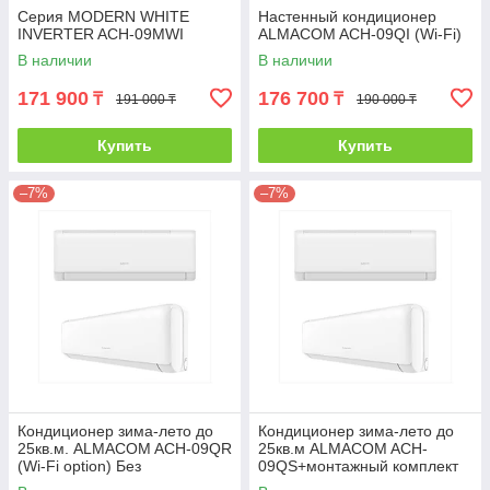
Серия MODERN WHITE
Настенный кондиционер
INVERTER ACH-09MWI
ALMACOM ACH-09QI (Wi-Fi)
В наличии
В наличии
171 900
176 700
₸
₸
191 000 ₸
190 000 ₸
Купить
Купить
–7%
–7%
Кондиционер зима-лето до
Кондиционер зима-лето до
25кв.м. ALMACOM ACH-09QR
25кв.м ALMACOM ACH-
(Wi-Fi option) Без
09QS+монтажный комплект
инсталляции
3м Wi-Fi