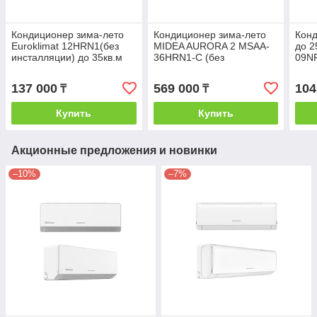
Кондиционер зима-лето
Кондиционер зима-лето
Конд
Euroklimat 12HRN1(без
MIDEA AURORA 2 MSAA-
до 2
инсталляции) до 35кв.м
36HRN1-С (без
09NP
инсталляции) 100-110кв.м
137 000
569 000
104
₸
₸
Купить
Купить
Акционные предложения и новинки
–10%
–7%