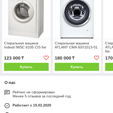
Стиральная машина
Стиральная машина
Сти
Indesit IWSC 6105 CIS 6кг
ATLANT СМА 60У1013-01
ATL
6кг
123 000
180 000
170
₸
₸
Купить
Купить
О нас
Рейтинг не сформирован
Менее 5 отзывов за последний год
Работает с 15.02.2020