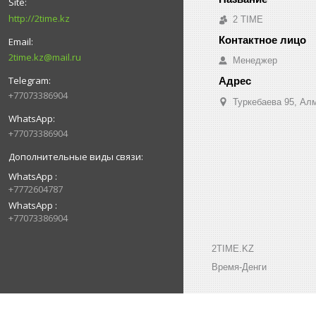
http://2time.kz
2 TIME
2time.kz@mail.ru
Менеджер
+77073386904
Туркебаева 95, Ал
+77073386904
WhatsApp
+7772604787
WhatsApp
+77073386904
2TIME.KZ
Время-Денги