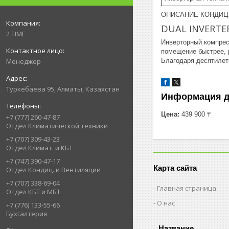
ОПИСАНИЕ КОНДИЦИ
DUAL INVERTE
2 TIME
Инверторный компрес
помещение быстрее, 
Благодаря десятилет
Менеджер
Туркебаева 95, Алматы, Казахстан
Информация д
Цена:
439 900 ₸
+7 (777) 260-47-87
Отдел Климатической техники
+7 (707) 309-43-23
Отдел Климат. и КБТ
+7 (747) 390-47-17
Карта сайта
Отдел Кондиц. и Вентиляции
+7 (707) 338-69-04
Главная страница
Отдел КБТ и МБТ
О нас
+7 (776) 133-55-66
Бухгалтерия