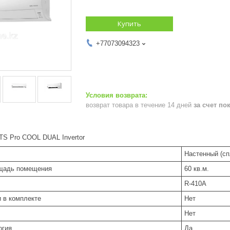
Купить
+77073094323
возврат товара в течение 14 дней
за счет по
TS Pro COOL DUAL Invertor
Настенный (сп
лощадь помещения
60 кв.м.
R-410A
и в комплекте
Нет
Нет
огия
Да