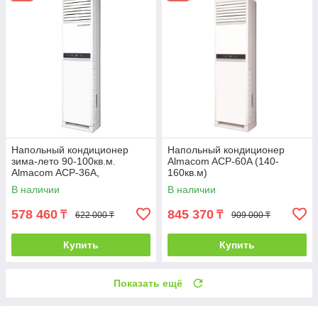
Напольный кондиционер
Напольный кондиционер
зима-лето 90-100кв.м.
Almacom ACP-60A (140-
Аlmacom ACP-36A,
160кв.м)
инсталляция 5м
В наличии
В наличии
578 460
845 370
₸
₸
622 000 ₸
909 000 ₸
Купить
Купить
Показать ещё