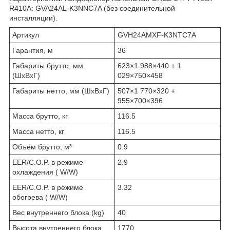
R410A: GVA24AL-K3NNC7A (без соединительной
инсталляции).
Артикул
GVH24AMXF-K3NTC7A
Гарантия, м
36
Габариты брутто, мм
623×1 988×440 + 1
(ШxВxГ)
029×750×458
Габариты нетто, мм (ШxВxГ)
507×1 770×320 +
955×700×396
Масса брутто, кг
116.5
Масса нетто, кг
116.5
Объём брутто, м³
0.9
EER/C.O.P. в режиме
2.9
охлаждения ( W/W)
EER/C.O.P. в режиме
3.32
обогрева ( W/W)
Вес внутреннего блока (kg)
40
Высота внутреннего блока
1770