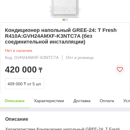
Кондиционер напольный GREE-24: T Fresh
R410A:GVH24AMXF-K3NTC7A (без
соединительной инсталляции)
Нет в наличии
Код: GVH24AMXF-K3NTC7A
Опт и розница
420 000
₸
409 000 ₸
от 5 шт.
Описание
Характеристики
Доставка
Оплата
Усл
Описание
Характеристики Кондиционер напольный GREE-24: T Fresh