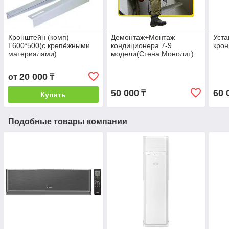
Кронштейн (комп)
Демонтаж+Монтаж
Уста
Г600*500(с крепёжными
кондиционера 7-9
кро
материалами)
модели(Стена Монолит)
20 000
от
₸
50 000
60 
₸
Купить
Подобные товары компании