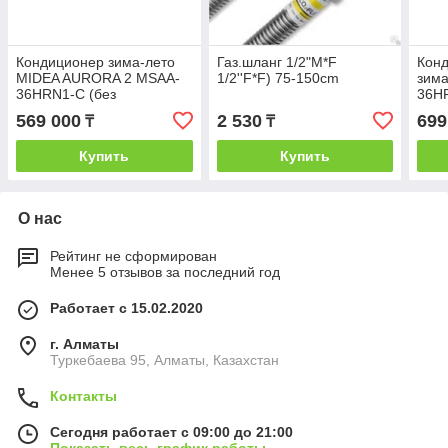
Кондиционер зима-лето
Газ.шланг 1/2"M*F
Кон
MIDEA AURORA 2 MSAA-
1/2''F*F) 75-150cm
зима
36HRN1-С (без
36H
инсталляции) 100-110кв.м
инст
569 000
2 530
699
₸
₸
Купить
Купить
О нас
Рейтинг не сформирован
Менее 5 отзывов за последний год
Работает с 15.02.2020
г. Алматы
Туркебаева 95, Алматы, Казахстан
Контакты
Сегодня работает с 09:00 до 21:00