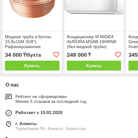
Медная труба в бухтах
Кондиционер M MIDEA
Кон
15,8х15М (5/8")
AURORA MSAB-18HRN8
Gree-
Рафинированная
(без медной трубы)
Inve
GWH
34 000
249 000
345
₸/бухта
₸
(ком
труб
Купить
Купить
О нас
Рейтинг не сформирован
Менее 5 отзывов за последний год
Работает с 15.02.2020
г. Алматы
Туркебаева 95, Алматы, Казахстан