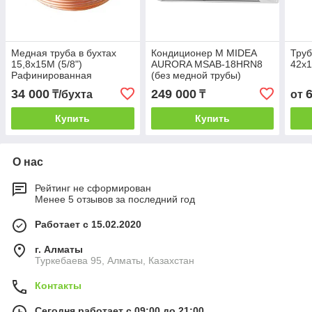
Медная труба в бухтах
Кондиционер M MIDEA
Труб
15,8х15М (5/8")
AURORA MSAB-18HRN8
42х1
Рафинированная
(без медной трубы)
34 000
249 000
₸/бухта
₸
от
Купить
Купить
О нас
Рейтинг не сформирован
Менее 5 отзывов за последний год
Работает с 15.02.2020
г. Алматы
Туркебаева 95, Алматы, Казахстан
Контакты
Сегодня работает с 09:00 до 21:00