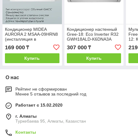
Кондиционер MIDEA
Кондиционер настенный
Муль
AURORA 2 MSAA-09HRN8
Gree-18: Eco Inverter R32
Free
(инсталляция в
GWH18ALD-K6DNA3A
12: 
комплекте) фреон R32
(комплектуется медными
GKH
169 000
307 000
219
₸
₸
трубами, Wi-Fi)
(Вну
Купить
Купить
О нас
Рейтинг не сформирован
Менее 5 отзывов за последний год
Работает с 15.02.2020
г. Алматы
Туркебаева 95, Алматы, Казахстан
Контакты