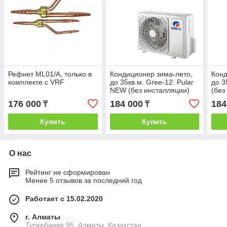
Рефнет ML01/A, только в
Кондиционер зима-лето,
Конд
комплекте с VRF
до 35кв.м. Gree-12: Pular
до 3
NEW (без инсталляции)
(без
176 000
184 000
184
₸
₸
Купить
Купить
О нас
Рейтинг не сформирован
Менее 5 отзывов за последний год
Работает с 15.02.2020
г. Алматы
Туркебаева 95, Алматы, Казахстан