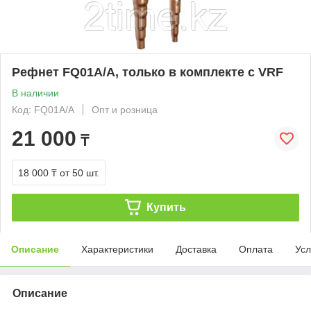
Рефнет FQ01A/A, только в комплекте с VRF
В наличии
Код: FQ01A/A
Опт и розница
21 000
₸
18 000 ₸
от 50 шт.
Купить
Описание
Характеристики
Доставка
Оплата
Усл
Описание