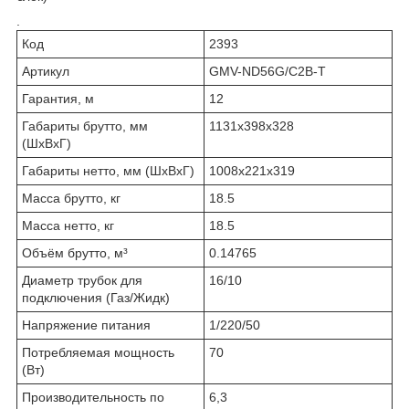
.
Код
2393
Артикул
GMV-ND56G/C2B-T
Гарантия, м
12
Габариты брутто, мм
1131х398х328
(ШxВxГ)
Габариты нетто, мм (ШxВxГ)
1008х221х319
Масса брутто, кг
18.5
Масса нетто, кг
18.5
Объём брутто, м³
0.14765
Диаметр трубок для
16/10
подключения (Газ/Жидк)
Напряжение питания
1/220/50
Потребляемая мощность
70
(Вт)
Производительность по
6,3