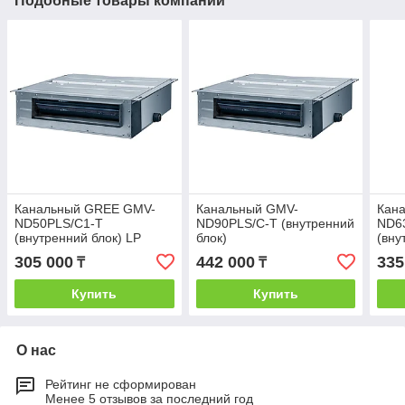
Подобные товары компании
Канальный GREE GMV-
Канальный GMV-
Кан
ND50PLS/C1-T
ND90PLS/C-T (внутренний
ND6
(внутренний блок) LP
блок)
(вну
305 000
442 000
335
₸
₸
Купить
Купить
О нас
Рейтинг не сформирован
Менее 5 отзывов за последний год