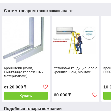
С этим товаром также заказывают
Кронштейн (комп)
Установка кондиционера с
Крон
Г600*500(с крепёжными
кронштейном, Монтаж
Г550
материалами)
20 000
10 
от
₸
60 000
₸
Купить
Подобные товары компании