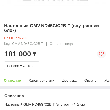
Настенный GMV-ND45G/C2B-T (внутренний
блок)
Нет в наличии
Код: GMV-ND45G/C2B-T
Опт и розница
181 000
₸
171 000 ₸
от 10 шт.
Описание
Характеристики
Доставка
Оплата
Усл
Описание
Настенный GMV-ND45G/C2B-T (внутренний блок)