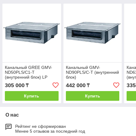
Канальный GREE GMV-
Канальный GMV-
Кан
ND50PLS/C1-T
ND90PLS/C-T (внутренний
ND6
(внутренний блок) LP
блок)
(вну
305 000
442 000
335
₸
₸
Купить
Купить
О нас
Рейтинг не сформирован
Менее 5 отзывов за последний год