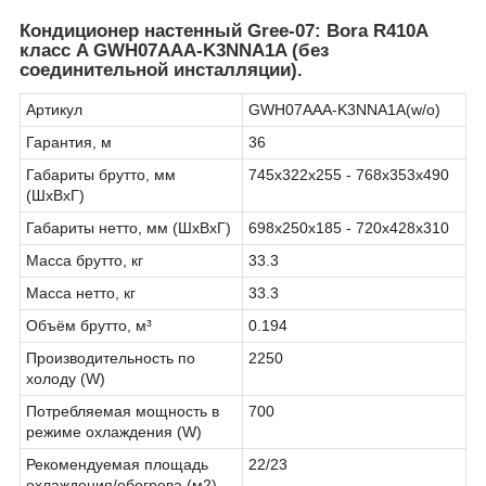
Кондиционер настенный Gree-07: Bora R410A
класс A GWH07AAA-K3NNA1A
(без
соединительной инсталляции).
Артикул
GWH07AAA-K3NNA1A(w/o)
Гарантия, м
36
Габариты брутто, мм
745х322х255 - 768х353х490
(ШxВxГ)
Габариты нетто, мм (ШxВxГ)
698х250х185 - 720х428х310
Масса брутто, кг
33.3
Масса нетто, кг
33.3
Объём брутто, м³
0.194
Производительность по
2250
холоду (W)
Потребляемая мощность в
700
режиме охлаждения (W)
Рекомендуемая площадь
22/23
охлаждения/обогрева (м2)