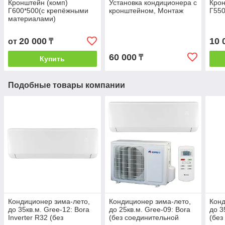
Кронштейн (комп)
Установка кондиционера с
Крон
Г600*500(с крепёжными
кронштейном, Монтаж
Г550
материалами)
20 000
10 
от
₸
60 000
₸
Купить
Подобные товары компании
Кондиционер зима-лето,
Кондиционер зима-лето,
Конд
до 35кв.м. Gree-12: Bora
до 25кв.м. Gree-09: Bora
до 3
Inverter R32 (без
(без соединительной
(без