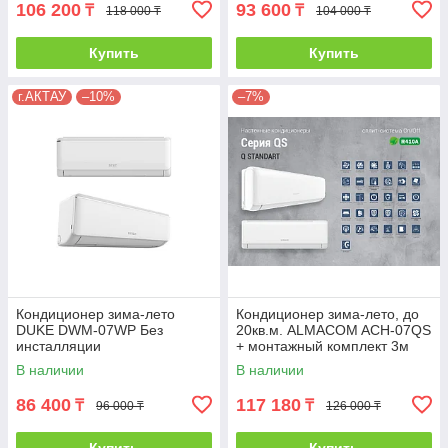
106 200
93 600
₸
₸
118 000 ₸
104 000 ₸
Купить
Купить
г.АКТАУ
–10%
–7%
Кондиционер зима-лето
Кондиционер зима-лето, до
DUKE DWM-07WP Без
20кв.м. ALMACOM ACH-07QS
инсталляции
+ монтажный комплект 3м
Wi-Fi
В наличии
В наличии
86 400
117 180
₸
₸
96 000 ₸
126 000 ₸