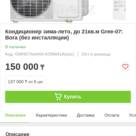
Кондиционер зима-лето, до 21кв.м Gree-07:
Bora (без инсталляции)
В наличии
Код: GWH07AAAXA-K3NNA1A(w/o)
Опт и розница
150 000
₸
137 000 ₸
от 5 шт.
Купить
Описание
Характеристики
Доставка
Оплата
Усл
Описание