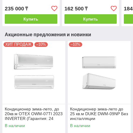
соединительной
инсталляции)
инсталляции) Wi-fi
235 000
162 500
184
₸
₸
Купить
Купить
Акционные предложения и новинки
ХИТ ПРОДАЖ
–10%
–10%
Кондиционер зима-лето, до
Кондиционер зима-лето до
20кв.м OTEX OWM-07TI 2023
25 кв.м DUKE DWM-09NP Без
INVERTER (Гарантия: 24
инсталляции
мес) + монтажный комплект
В наличии
В наличии