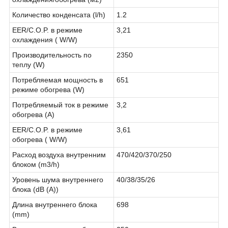
Количество конденсата (l/h)
1.2
EER/C.O.P. в режиме
3,21
охлаждения ( W/W)
Производительность по
2350
теплу (W)
Потребляемая мощность в
651
режиме обогрева (W)
Потребляемый ток в режиме
3,2
обогрева (A)
EER/C.O.P. в режиме
3,61
обогрева ( W/W)
Расход воздуха внутренним
470/420/370/250
блоком (m3/h)
Уровень шума внутреннего
40/38/35/26
блока (dB (A))
Длина внутреннего блока
698
(mm)