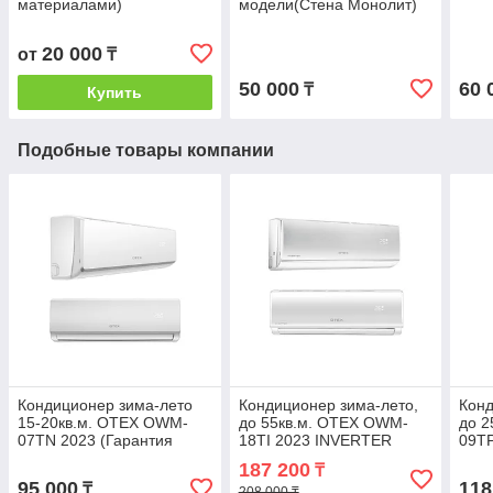
материалами)
модели(Стена Монолит)
20 000
от
₸
50 000
60 
₸
Купить
Подобные товары компании
Кондиционер зима-лето
Кондиционер зима-лето,
Конд
15-20кв.м. OTEX OWM-
до 55кв.м. OTEX OWM-
до 
07TN 2023 (Гарантия
18TI 2023 INVERTER
09TP
2года) без инсталляции
(Гарантия: 24 месяца) с
меся
187 200
₸
инсталляцией
95 000
118
₸
208 000 ₸