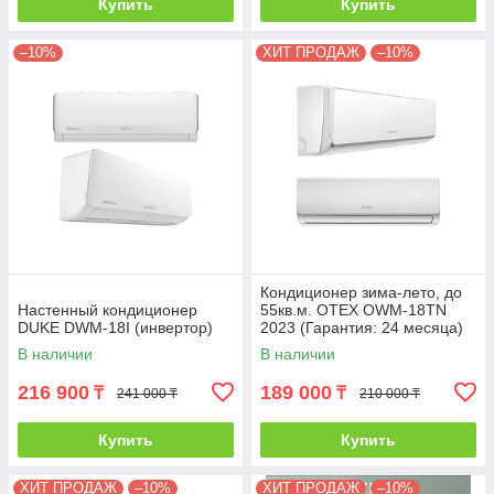
Купить
Купить
–10%
ХИТ ПРОДАЖ
–10%
Кондиционер зима-лето, до
Настенный кондиционер
55кв.м. OTEX OWM-18TN
DUKE DWM-18I (инвертор)
2023 (Гарантия: 24 месяца)
без инсталляции
В наличии
В наличии
216 900
189 000
₸
₸
241 000 ₸
210 000 ₸
Купить
Купить
ХИТ ПРОДАЖ
–10%
ХИТ ПРОДАЖ
–10%