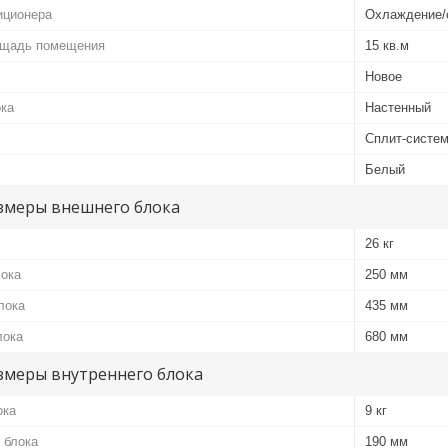
иционера
Охлаждение/
ощадь помещения
15 кв.м
Новое
ока
Настенный
Сплит-систе
Белый
змеры внешнего блока
26 кг
лока
250 мм
лока
435 мм
лока
680 мм
змеры внутреннего блока
ока
9 кг
 блока
190 мм