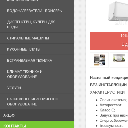
ВОДОНАГРЕВАТЕЛИ - БОЙЛЕРЫ
ДИСПЕНСЕРЫ, КУЛЕРЫ ДЛЯ
ВОДЫ
–10%
СТИРАЛЬНЫЕ МАШИНЫ
1 д
КУХОННЫЕ ПЛИТЫ
ВСТРАИВАЕМАЯ ТЕХНИКА
КЛИМАТ-ТЕХНИКА И
ОБОРУДОВАНИЕ
Настенный кондиц
БЕЗ ИНСТАЛЛЯЦИИ
УСЛУГИ
ХАРАКТЕРИСТИКИ
САНИТАРНО ГИГИЕНИЧЕСКОЕ
Сплит-система;
ОБОРУДОВАНИЕ
Авторестарт;
Класс C;
АКЦИЯ
Запуск при низ
Энергосбережен
Бесшумность;
КОНТАКТЫ