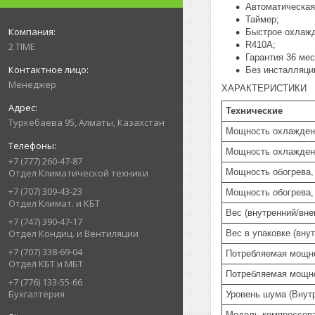
Автоматическая
Таймер;
Быстрое охлажд
R410A;
2 TIME
Гарантия 36 ме
Без инсталляци
Менеджер
ХАРАКТЕРИСТИКИ
Технические
Туркебаева 95, Алматы, Казахстан
Мощность охлажден
Мощность охлажден
+7 (777) 260-47-87
Мощность обогрева,
Отдел Климатической техники
+7 (707) 309-43-23
Мощность обогрева,
Отдел Климат. и КБТ
Вес (внутренний/вне
+7 (747) 390-47-17
Отдел Кондиц. и Вентиляции
Вес в упаковке (вну
+7 (707) 338-69-04
Потребляемая мощно
Отдел КБТ и МБТ
Потребляемая мощно
+7 (776) 133-55-66
Бухгалтерия
Уровень шума (Внутр
Модель компрессор