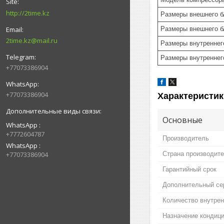
http://2time.kz
Размеры внешнего б
Размеры внешнего б
2time.kz@mail.ru
Размеры внутреннег
Размеры внутреннего
+77073386904
+77073386904
Характеристик
Основные
WhatsApp
+7772604787
Производитель
WhatsApp
Страна производит
+77073386904
Гарантийный срок
Дополнительный се
Количество внутрен
Назначение кондиц