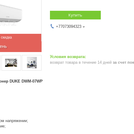
Купить
+77073094323
ень
возврат товара в течение 14 дней
за счет по
ионер DUKE DWM-07WP
ком напряжении;
ие;