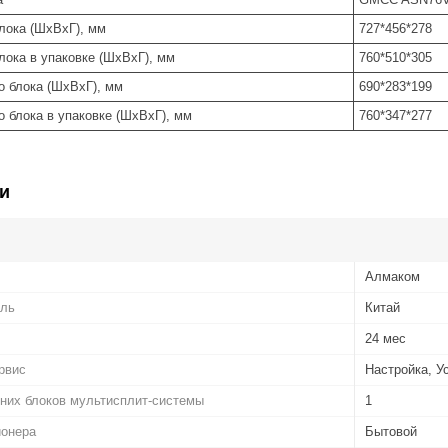
лока (ШхВхГ), мм
727*456*278
лока в упаковке (ШхВхГ), мм
760*510*305
о блока (ШхВхГ), мм
690*283*199
 блока в упаковке (ШхВхГ), мм
760*347*277
и
Алмаком
ель
Китай
24 мес
рвис
Настройка, У
них блоков мультисплит-системы
1
ионера
Бытовой