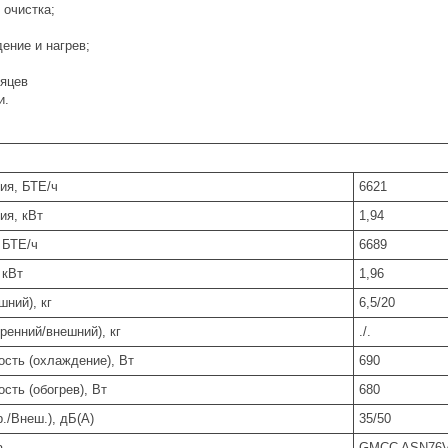
 очистка;
ение и нагрев;
сяцев
и.
ия, БТЕ/ч
6621
ия, кВт
1,94
 БТЕ/ч
6689
 кВт
1,96
шний), кг
6,5/20
тренний/внешний), кг
./.
сть (охлаждение), Вт
690
сть (обогрев), Вт
680
./Внеш.), дБ(А)
35/50
а
GMCC ASN76