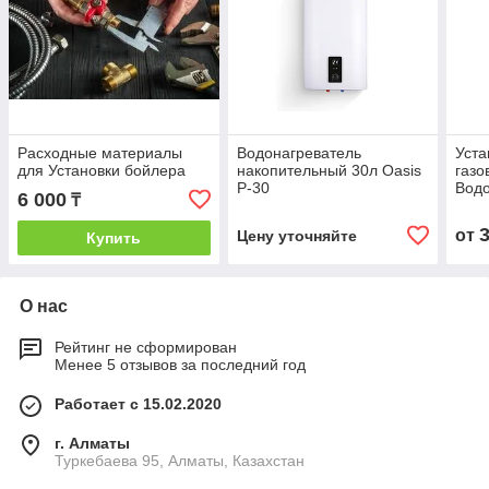
Расходные материалы
Водонагреватель
Уста
для Установки бойлера
накопительный 30л Oasis
газо
P-30
Водо
6 000
₸
от
Цену уточняйте
Купить
О нас
Рейтинг не сформирован
Менее 5 отзывов за последний год
Работает с 15.02.2020
г. Алматы
Туркебаева 95, Алматы, Казахстан