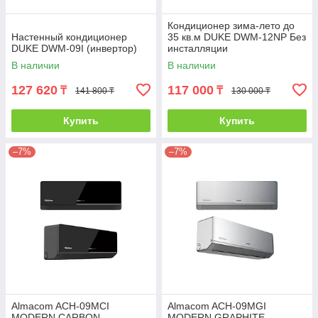
Кондиционер зима-лето до
Настенный кондиционер
35 кв.м DUKE DWM-12NP Без
DUKE DWM-09I (инвертор)
инсталляции
В наличии
В наличии
127 620
117 000
₸
₸
141 800 ₸
130 000 ₸
Купить
Купить
–7%
–7%
Almacom ACH-09MCI
Almacom ACH-09MGI
MODERN CARBON
MODERN GRAPHITE