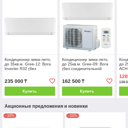
Кондиционер зима-лето,
Кондиционер зима-лето,
Конд
до 35кв.м. Gree-12: Bora
до 25кв.м. Gree-09: Bora
до 
Inverter R32 (без
(без соединительной
ACH-
соединительной
инсталляции)
Без 
128
инсталляции) Wi-fi
235 000
162 500
₸
₸
138 0
Купить
Купить
Акционные предложения и новинки
–10%
–10%