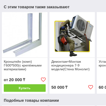
С этим товаром также заказывают
Кронштейн (комп)
Демонтаж+Монтаж
Уста
Г600*500(с крепёжными
кондиционера 7-9
кро
материалами)
модели(Стена Монолит)
20 000
от
₸
50 000
60 
₸
Купить
Подобные товары компании