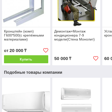
Кронштейн (комп)
Демонтаж+Монтаж
Уста
Г600*500(с крепёжными
кондиционера 7-9
кро
материалами)
модели(Стена Монолит)
20 000
от
₸
50 000
60 
₸
Купить
Подобные товары компании