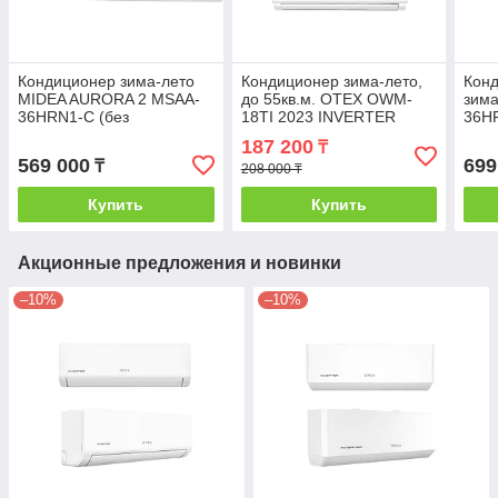
Кондиционер зима-лето
Кондиционер зима-лето,
Кон
MIDEA AURORA 2 MSAA-
до 55кв.м. OTEX OWM-
зима
36HRN1-С (без
18TI 2023 INVERTER
36H
инсталляции) 100-110кв.м
(Гарантия: 24 месяца) с
инст
187 200
₸
инсталляцией
569 000
699
₸
208 000 ₸
Купить
Купить
Акционные предложения и новинки
–10%
–10%