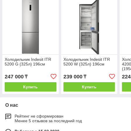
Холодильник Indesit ITR
Холодильник Indesit ITR
Холо
5200 G (325л) 196см
5200 W (325л) 196см
420
(195
247 000
239 000
224
₸
₸
Купить
Купить
О нас
Рейтинг не сформирован
Менее 5 отзывов за последний год