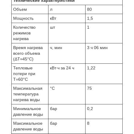
Технические характеристики
Объем
л
80
Мощность
кВт
1,5
Количество
шт
1
режимов
нагрева
Время нагрева
ч, мин
3 ч 06 мин
всего объема
(ΔT=45°С)
Тепловые
кВт∙ч за 24 ч
1,22
потери при
T=60°С
Максимальная
°С
75
температура
нагрева воды
Минимальное
бар
0,2
давление воды
Максимальное
бар
8
давление воды