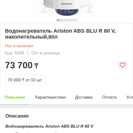
Водонагреватель Ariston ABS BLU R 80 V,
накопительный,80л
Нет в наличии
Код: 5509
Опт и розница
73 700
₸
70 000 ₸
от 10 шт.
Описание
Характеристики
Доставка
Оплата
Усл
Описание
Водонагреватель Ariston ABS BLU R 80 V