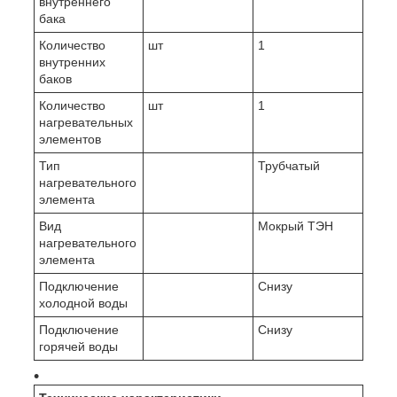
внутреннего
бака
Количество
шт
1
внутренних
баков
Количество
шт
1
нагревательных
элементов
Тип
Трубчатый
нагревательного
элемента
Вид
Мокрый ТЭН
нагревательного
элемента
Подключение
Снизу
холодной воды
Подключение
Снизу
горячей воды