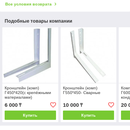
Все условия возврата
Подобные товары компании
Кронштейн (комп)
Кронштейн (комп)
Комп
Г450*420(с крепёжными
Г550*450- Сварные
Г600
материалами)
конд
60 
6 000
10 000
20 
₸
₸
Купить
Купить