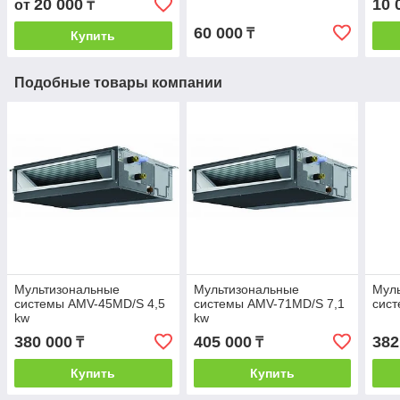
20 000
10 
от
₸
60 000
₸
Купить
Подобные товары компании
Мультизональные
Мультизональные
Мул
системы AMV-45MD/S 4,5
системы AMV-71MD/S 7,1
сис
kw
kw
380 000
405 000
382
₸
₸
Купить
Купить