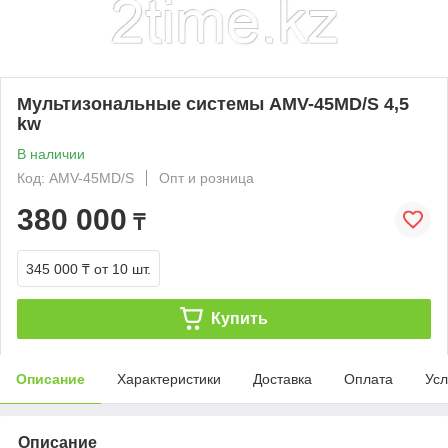
Мультизональные системы AMV-45MD/S 4,5
kw
В наличии
Код: AMV-45MD/S
Опт и розница
380 000
₸
345 000 ₸
от 10 шт.
Купить
Описание
Характеристики
Доставка
Оплата
Усл
Описание