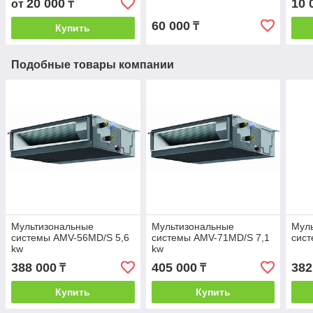
20 000
10 
от
₸
60 000
₸
Купить
Подобные товары компании
Мультизональные
Мультизональные
Мул
системы AMV-56MD/S 5,6
системы AMV-71MD/S 7,1
сис
kw
kw
388 000
405 000
382
₸
₸
Купить
Купить