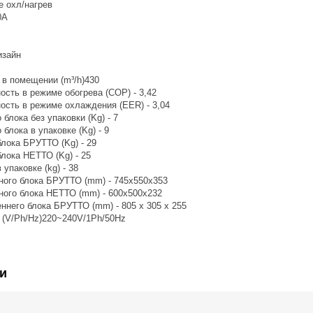
е охл/нагрев
0A
изайн
 в помещении (m³/h)430
сть в режиме обогрева (COP) - 3,42
ость в режиме охлаждения (EER) - 3,04
 блока без упаковки (Kg) - 7
 блока в упаковке (Kg) - 9
лока БРУТТО (Kg) - 29
лока НЕТТО (Kg) - 25
 упаковке (kg) - 38
ного блока БРУТТО (mm) - 745х550х353
ного блока НЕТТО (mm) - 600х500х232
ннего блока БРУТТО (mm) - 805 x 305 x 255
 (V/Ph/Hz)220~240V/1Ph/50Hz
и