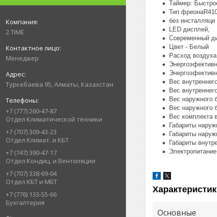
Таймер: Быстро
Тип фреонаR41
без инсталляци
LED дисплей,
2 TIME
Современный д
Цвет - Белый
Расход воздуха
Менеджер
Энергоэфективно
Энергоэфективн
Вес внутреннего
Туркебаева 95, Алматы, Казахстан
Вес внутреннего
Вес наружного б
Вес наружного б
+7 (777) 260-47-87
Вес комплекта в
Отдел Климатической техники
Габариты наруж
+7 (707) 309-43-23
Габариты наруж
Отдел Климат. и КБТ
Габариты внутре
Электропитание
+7 (747) 390-47-17
Отдел Кондиц. и Вентиляции
+7 (707) 338-69-04
Отдел КБТ и МБТ
Характеристик
+7 (776) 133-55-66
Бухгалтерия
Основные