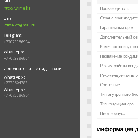
http://2time.kz
Производитель
Страна производит
2time.kz@mail.ru
Гарантийный срок
Дополнительный се
+77073386904
Количество внутрен
Назначение кондиц
+77073386904
Режим работы конд
Рекомендуемая пл
WhatsApp
+7772604787
Состояние
WhatsApp
Тип внутреннего бл
+77073386904
Тип кондиционера
Цвет корпуса
Информация д