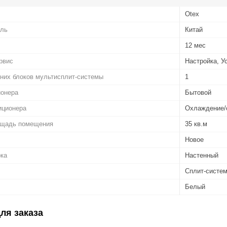
Otex
ель
Китай
12 мес
рвис
Настройка, У
них блоков мультисплит-системы
1
ионера
Бытовой
иционера
Охлаждение/
ощадь помещения
35 кв.м
Новое
ока
Настенный
Сплит-систе
Белый
ля заказа