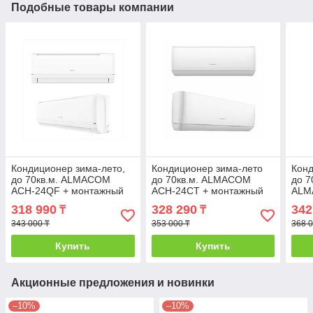
Подобные товары компании
Кондиционер зима-лето,
Кондиционер зима-лето
Конд
до 70кв.м. ALMACOM
до 70кв.м. ALMACOM
до 
ACH-24QF + монтажный
ACH-24CT + монтажный
ALM
комплект
комплект 3м
+мон
318 990
328 290
342
₸
₸
343 000 ₸
353 000 ₸
368 0
Купить
Купить
Акционные предложения и новинки
–10%
–10%