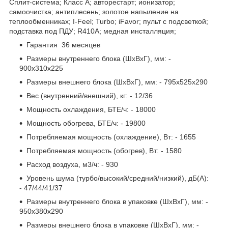
Сплит-система; Класс А; авторестарт; ионизатор;
самоочистка; антиплесень; золотое напыление на
теплообменниках; I-Feel; Turbo; iFavor; пульт с подсветкой;
подставка под ПДУ; R410A; медная инсталляция;
Гарантия 36 месяцев
Размеры внутреннего блока (ШхВхГ), мм: -
900х310х225
Размеры внешнего блока (ШхВхГ), мм: - 795х525х290
Вес (внутренний/внешний), кг: - 12/36
Мощность охлаждения, БТЕ/ч: - 18000
Мощность обогрева, БТЕ/ч: - 19800
Потребляемая мощность (охлаждение), Вт: - 1655
Потребляемая мощность (обогрев), Вт: - 1580
Расход воздуха, м3/ч: - 930
Уровень шума (турбо/высокий/средний/низкий), дБ(А):
- 47/44/41/37
Размеры внутреннего блока в упаковке (ШхВхГ), мм: -
950х380х290
Размеры внешнего блока в упаковке (ШхВхГ), мм: -