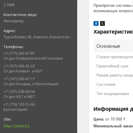
2 TIME
Приобретая системы 
возникающих вопроса
Менеджер
Характеристик
Туркебаева 95, Алматы, Казахстан
Основные
+7 (777) 260-47-87
Страна производит
Отдел Климатической техники
+7 (707) 309-43-23
Гарантийный срок
Отдел Климат. и КБТ
Режим работы конд
+7 (747) 390-47-17
Отдел Кондиц. и Вентиляции
Состояние
+7 (707) 338-69-04
Тип кондиционера
Отдел КБТ и МБТ
+7 (776) 133-55-66
Информация д
Бухгалтерия
Цена:
от 70 000 ₸
http://2time.kz
Минимальный заказ