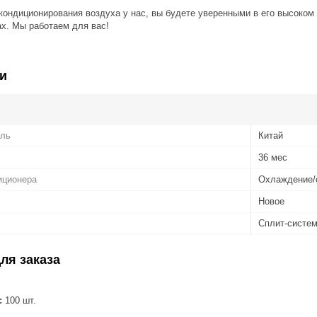
кондиционирования воздуха у нас, вы будете уверенными в его высоком
х. Мы работаем для вас!
и
ель
Китай
36 мес
иционера
Охлаждение/
Новое
Сплит-систе
ля заказа
:
100 шт.