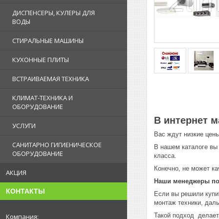
ДИСПЕНСЕРЫ, КУЛЕРЫ ДЛЯ
ВОДЫ
СТИРАЛЬНЫЕ МАШИНЫ
КУХОННЫЕ ПЛИТЫ
ВСТРАИВАЕМАЯ ТЕХНИКА
КЛИМАТ-ТЕХНИКА И
ОБОРУДОВАНИЕ
В интернет м
УСЛУГИ
Вас ждут низкие цен
САНИТАРНО ГИГИЕНИЧЕСКОЕ
В нашем каталоге вы
ОБОРУДОВАНИЕ
класса.
Конечно, не может к
АКЦИЯ
Наши менеджеры пом
КОНТАКТЫ
Если вы решили купи
монтаж техники, дал
Такой подход делает