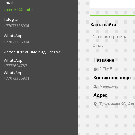
2time.kz@mail.ru
Карта сайта
+77073386904
Главная страница
+77073386904
О нас
WhatsApp
+7772604787
2 TIME
WhatsApp
+77073386904
Менеджер
Туркебаева 95, Ал