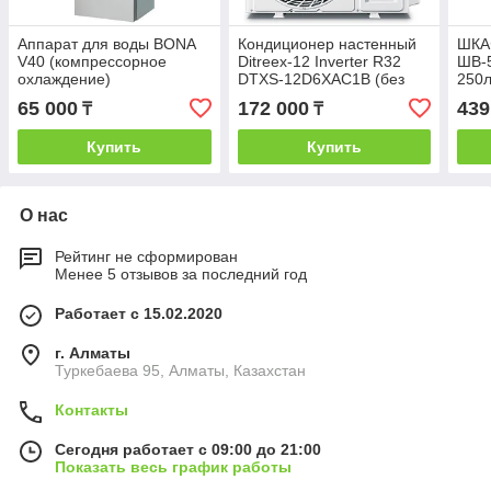
Аппарат для воды BONA
Кондиционер настенный
ШКА
V40 (компрессорное
Ditreex-12 Inverter R32
ШВ-5
охлаждение)
DTXS-12D6XAC1B (без
250л
соединительной
65 000
172 000
439
₸
₸
инсталляции)
Купить
Купить
О нас
Рейтинг не сформирован
Менее 5 отзывов за последний год
Работает с 15.02.2020
г. Алматы
Туркебаева 95, Алматы, Казахстан
Контакты
Сегодня работает с 09:00 до 21:00
Показать весь график работы