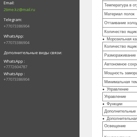
Температура в о
2time.kz@mail.ru
Материал полок
Оттаивание холо
+77073386904
Количество ящик
Морозильная к
+77073386904
Количество ящик
Размораживание 
WhatsApp
Автономное сохр
+7772604787
Мощность замора
WhatsApp
+77073386904
Минимальная тем
Управление
Управление
Функции
Дополнительные
Дополнительна
Освещение