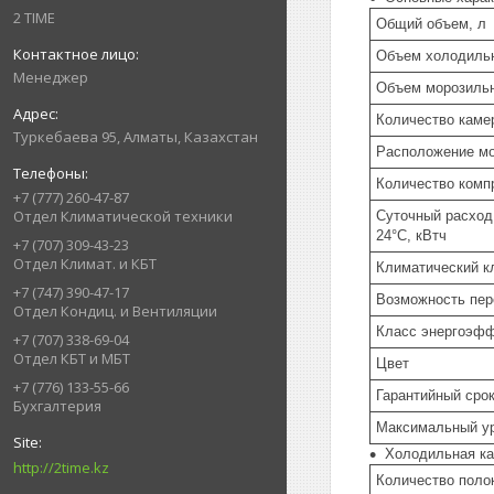
2 TIME
Общий объем, л
Объем холодильн
Менеджер
Объем морозильн
Количество каме
Туркебаева 95, Алматы, Казахстан
Расположение мо
Количество комп
+7 (777) 260-47-87
Отдел Климатической техники
Суточный расход
24°C, кВтч
+7 (707) 309-43-23
Отдел Климат. и КБТ
Климатический к
+7 (747) 390-47-17
Возможность пер
Отдел Кондиц. и Вентиляции
Класс энергоэфф
+7 (707) 338-69-04
Отдел КБТ и МБТ
Цвет
+7 (776) 133-55-66
Гарантийный срок
Бухгалтерия
Максимальный у
Холодильная к
http://2time.kz
Количество поло