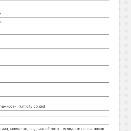
к
ое
лажности Humidity control
 яиц, масленка, выдвижной лоток, складные полки, полка