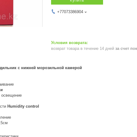
+77073386904
возврат товара в течение 14 дней
за счет по
дильник с нижней морозильной камерой
аивание
ки
D освещение
ости
Humidity control
вление
,5см
теристики