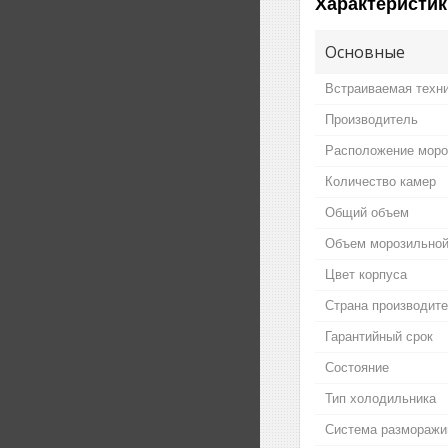
Характеристик
Основные
Встраиваемая техн
Производитель
Расположение моро
Количество камер
Общий объем
Объем морозильной
Цвет корпуса
Страна производит
Гарантийный срок
Состояние
Тип холодильника
Система разморажива