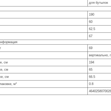
для бутылок
190
60
62.5
67
информация
г
69
вертикально, 
е, см
194
е, см
65
ке, см
66.5
паковке, м³
0.8
464025807002