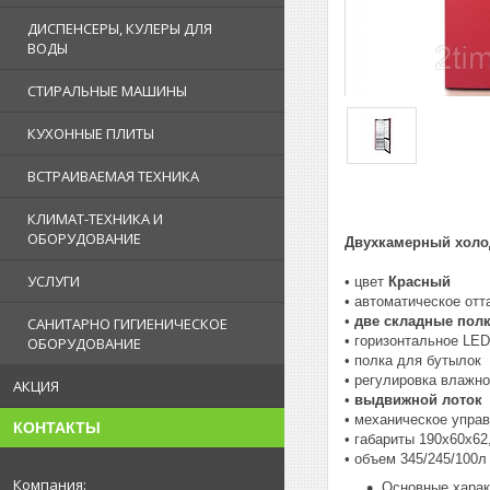
ДИСПЕНСЕРЫ, КУЛЕРЫ ДЛЯ
ВОДЫ
СТИРАЛЬНЫЕ МАШИНЫ
КУХОННЫЕ ПЛИТЫ
ВСТРАИВАЕМАЯ ТЕХНИКА
КЛИМАТ-ТЕХНИКА И
ОБОРУДОВАНИЕ
Двухкамерный холо
УСЛУГИ
• цвет
Красный
• автоматическое отт
•
две складные пол
САНИТАРНО ГИГИЕНИЧЕСКОЕ
• горизонтальное LE
ОБОРУДОВАНИЕ
• полка для бутылок
• регулировка влажн
АКЦИЯ
•
выдвижной лоток
• механическое упра
КОНТАКТЫ
• габариты 190х60х62
• объем 345/245/100л
Основные харак