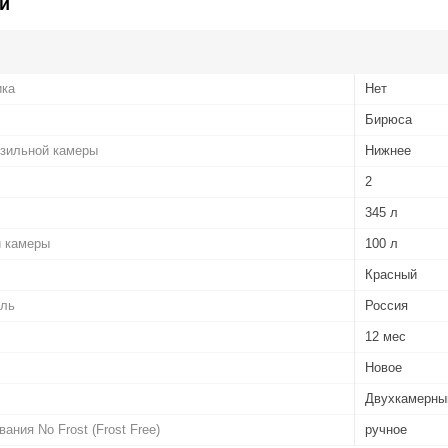
и
ика
Нет
Бирюса
зильной камеры
Нижнее
2
345 л
 камеры
100 л
Красный
ель
Россия
12 мес
Новое
Двухкамерны
ния No Frost (Frost Free)
ручное