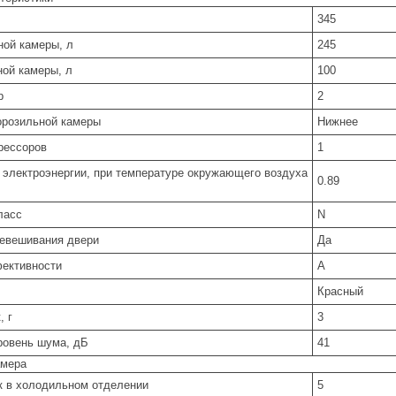
345
ой камеры, л
245
ой камеры, л
100
р
2
розильной камеры
Нижнее
рессоров
1
 электроэнергии, при температуре окружающего воздуха
0.89
ласс
N
евешивания двери
Да
ективности
A
Красный
, г
3
ровень шума, дБ
41
амера
к в холодильном отделении
5