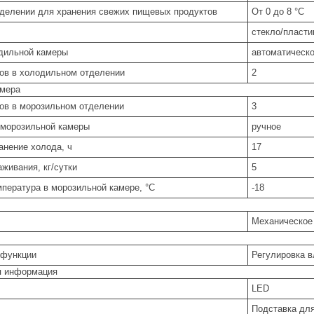
тделении для хранения свежих пищевых продуктов
От 0 до 8 °C
стекло/пласти
дильной камеры
автоматическ
ов в холодильном отделении
2
амера
ов в морозильном отделении
3
морозильной камеры
ручное
анение холода, ч
17
живания, кг/сутки
5
пература в морозильной камере, °C
-18
Механическое
 функции
Регулировка в
я информация
LED
Подставка для