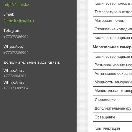
Количество полок в
http://2time.kz
Температура в отде
2time.kz@mail.ru
Материал полок
Оттаивание холодил
+77073386904
Количество ящиков 
Морозильная камер
+77073386904
Количество ящиков 
Размораживание мо
WhatsApp
Автономное сохране
+7772604787
Мощность заморажив
WhatsApp
+77073386904
Минимальная темпер
Управление
Дополнительные фу
Освещение
Комплектация