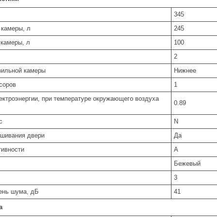
345
камеры, л
245
камеры, л
100
2
зильной камеры
Нижнее
соров
1
ектроэнергии, при температуре окружающего воздуха
0.89
с
N
ешивания двери
Да
тивности
A
Бежевый
3
ень шума, дБ
41
а