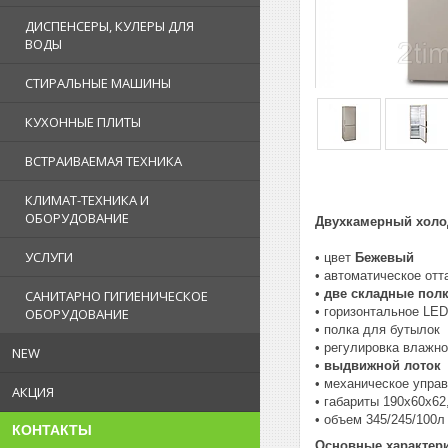
ДИСПЕНСЕРЫ, КУЛЕРЫ ДЛЯ
ВОДЫ
СТИРАЛЬНЫЕ МАШИНЫ
КУХОННЫЕ ПЛИТЫ
ВСТРАИВАЕМАЯ ТЕХНИКА
КЛИМАТ-ТЕХНИКА И
ОБОРУДОВАНИЕ
Двухкамерный холо
УСЛУГИ
• цвет
Бежевый
• автоматическое отт
•
две складные пол
САНИТАРНО ГИГИЕНИЧЕСКОЕ
• горизонтальное LE
ОБОРУДОВАНИЕ
• полка для бутылок
• регулировка влажн
NEW
•
выдвижной лоток
• механическое упра
АКЦИЯ
• габариты 190х60х62
• объем 345/245/100л
КОНТАКТЫ
Основные характер