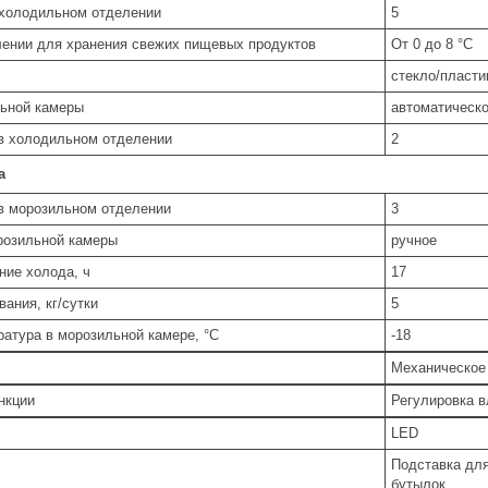
 холодильном отделении
5
лении для хранения свежих пищевых продуктов
От 0 до 8 °C
стекло/пласти
ьной камеры
автоматическ
в холодильном отделении
2
а
в морозильном отделении
3
розильной камеры
ручное
ние холода, ч
17
ания, кг/сутки
5
атура в морозильной камере, °C
-18
Механическое
нкции
Регулировка в
LED
Подставка для
бутылок