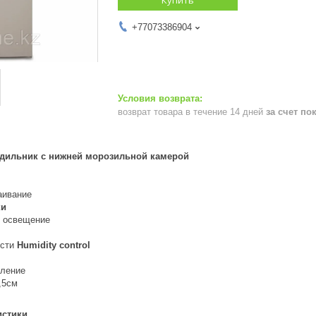
+77073386904
возврат товара в течение 14 дней
за счет по
дильник с нижней морозильной камерой
аивание
ки
D освещение
ости
Humidity control
вление
,5см
истики