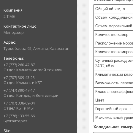
Общий объем, л
2 TIME
Объем холодильной 
Объем морозильной 
Менеджер
Количество камер
Расположение моро
Туркебаева 95, Алматы, Казахстан
Количество компрес
Суточный расход эл
+7 (777) 260-47-87
24°C, кВтч
Отдел Климатической техники
Климатический клас
+7 (707) 309-43-23
Отдел Климат. и КБТ
Возможность перев
+7 (747) 390-47-17
Класс энергоэффек
Отдел Кондиц. и Вентиляции
Цвет
+7 (707) 338-69-04
Отдел КБТ и МБТ
Гарантийный срок, г
+7 (776) 133-55-66
Максимальный уров
Бухгалтерия
Холодильная камер