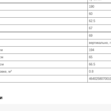
190
60
62.5
67
69
вертикально, 
см
194
см
65
 см
66.5
овке, м³
0.8
464025807001
и