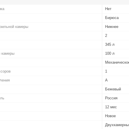
ика
Нет
Бирюса
зильной камеры
Нижнее
2
345 л
 камеры
100 л
Механическо
ссоров
1
ления
A
Бежевый
ель
Россия
12 мес
Новое
Двухкамерны