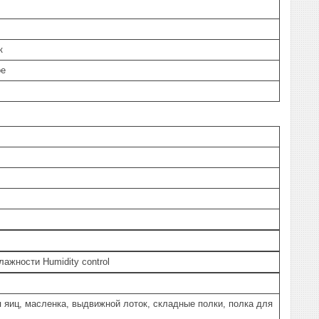
к
ое
лажности Humidity control
 яиц, масленка, выдвижной лоток, складные полки, полка для