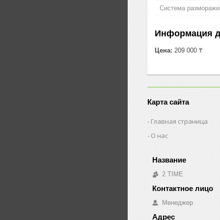
Система разморажива
Информация д
Цена:
209 000 ₸
Карта сайта
Главная страница
О нас
2 TIME
Менеджер