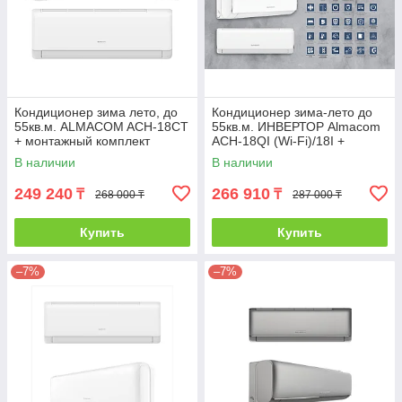
Кондиционер зима лето, до
Кондиционер зима-лето до
55кв.м. ALMACOM ACH-18CT
55кв.м. ИНВЕРТОР Almacom
+ монтажный комплект
ACH-18QI (Wi-Fi)/18I +
монтажный комплект
В наличии
В наличии
249 240
266 910
₸
₸
268 000 ₸
287 000 ₸
Купить
Купить
–7%
–7%