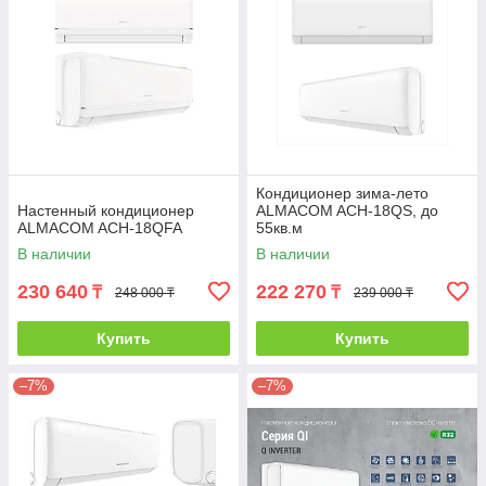
Кондиционер зима-лето
Настенный кондиционер
ALMACOM ACH-18QS, до
ALMACOM ACH-18QFA
55кв.м
В наличии
В наличии
230 640
222 270
₸
₸
248 000 ₸
239 000 ₸
Купить
Купить
–7%
–7%