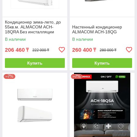
Кондиционер зима-лето, до
55кв.м. ALMACOM ACH-
Настенный кондиционер
18QRA Без инсталляции
ALMACOM ACH-18QG
В наличии
В наличии
206 460
260 400
₸
₸
222 000 ₸
280 000 ₸
Купить
Купить
–7%
–7%