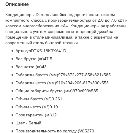
Описание
Кондиционеры Ditreex линейка недорогих сплит-систем
компактного класса с производительностью от 2,0 до 7,0 кВт и
классом энергосбережения «А». Кондиционеры разработаны
специально с учетом современных тенденций дизайна
помещений в стиле минимализма, а также c акцентом на
современный стиль бытовой техники.
АртикулDTXS-18K3XA41D
Вес брутто (кг)47.5
Вес нетто (кг)43
Габариты брутто (мм)979x372x277-858x321x585
Габариты нетто (мм)910x294x206-817x300x553
Общие габариты брутто (мм)979x693x585
Объем брутто (м³)0.261
Объем нетто (м³)0.19
Срок гарантии (м.)12
Цвет - Белый
Производительность по холоду (W)5270