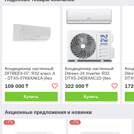
Кондиционер настенный
Кондиционер настенный
Кон
DITREEX-07: R32 класс А
Ditreex-24 Inverter R32
Ditr
- DTXS-07K6XA61A (без
DTXS-24D6XAC1D (без
DTX
соединительной
соединительной
сое
109 000
322 000
172
₸
₸
инсталляции)
инсталляции)
инст
Купить
Купить
Акционные предложения и новинки
–7%
–7%