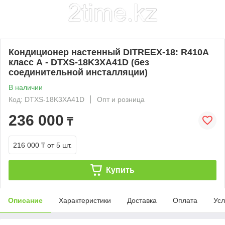
Кондиционер настенный DITREEX-18: R410A
класс А - DTXS-18K3XA41D (без
соединительной инсталляции)
В наличии
Код: DTXS-18K3XA41D
Опт и розница
236 000
₸
216 000 ₸
от 5 шт.
Купить
Описание
Характеристики
Доставка
Оплата
Усл