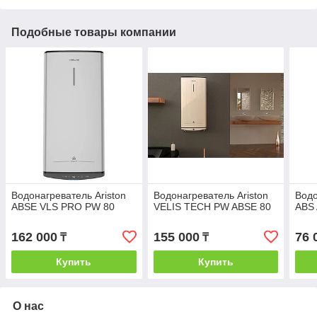
Подобные товары компании
Водонагреватель Ariston
Водонагреватель Ariston
Водо
ABSE VLS PRO PW 80
VELIS TECH PW ABSE 80
ABS
162 000
155 000
76 
₸
₸
Купить
Купить
О нас