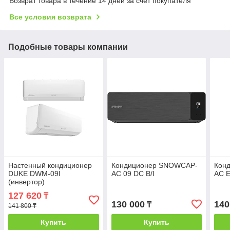
Возврат товара в течение 14 дней за счет покупателя
Все условия возврата
Подобные товары компании
Настенный кондиционер
Кондиционер SNOWCAP-
Кон
DUKE DWM-09I
AC 09 DC B/I
AC E
(инвертор)
127 620
₸
130 000
140
₸
141 800 ₸
Купить
Купить