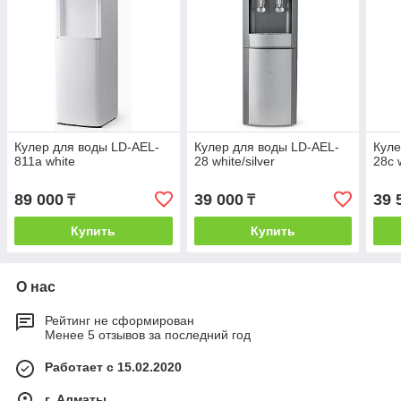
Кулер для воды LD-AEL-
Кулер для воды LD-AEL-
Куле
811a white
28 white/silver
28c w
89 000
39 000
39 
₸
₸
Купить
Купить
О нас
Рейтинг не сформирован
Менее 5 отзывов за последний год
Работает с 15.02.2020
г. Алматы