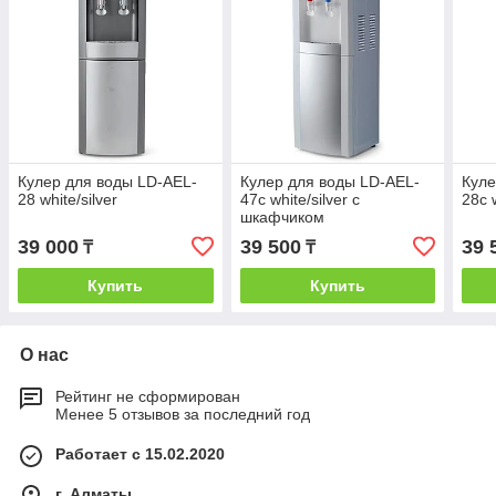
Кулер для воды LD-AEL-
Кулер для воды LD-AEL-
Куле
28 white/silver
47c white/silver с
28c w
шкафчиком
39 000
39 500
39 
₸
₸
Купить
Купить
О нас
Рейтинг не сформирован
Менее 5 отзывов за последний год
Работает с 15.02.2020
г. Алматы