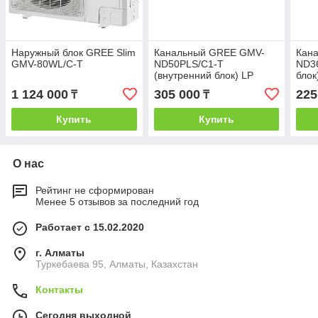
Наружный блок GREE Slim
Канальный GREE GMV-
Кан
GMV-80WL/C-T
ND50PLS/C1-T
ND36
(внутренний блок) LP
блок
1 124 000
305 000
225
₸
₸
Купить
Купить
О нас
Рейтинг не сформирован
Менее 5 отзывов за последний год
Работает с 15.02.2020
г. Алматы
Туркебаева 95, Алматы, Казахстан
Контакты
Сегодня выходной