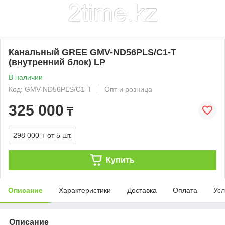
Канальный GREE GMV-ND56PLS/C1-T
(внутренний блок) LP
В наличии
Код: GMV-ND56PLS/C1-T
Опт и розница
325 000
₸
298 000 ₸
от 5 шт.
Купить
Описание
Характеристики
Доставка
Оплата
Усл
Описание