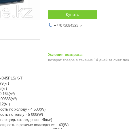
Купить
+77073094323
возврат товара в течение 14 дней
за счет по
-ND45PLS/K-T
79(кг)
6(кг)
0.164(м³)
.09333(м³)
12(м.)
сть по холоду - 4 500(W)
сть по теплу - 5 000(W)
площадь охлаждения - 45(м²)
ощность в режиме охлаждения - 40(W)