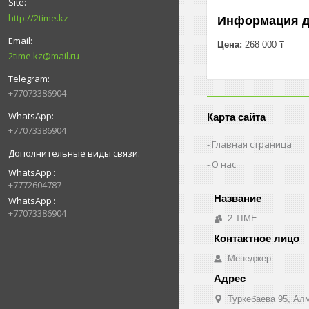
http://2time.kz
Информация д
Цена:
268 000 ₸
2time.kz@mail.ru
+77073386904
Карта сайта
+77073386904
Главная страница
О нас
WhatsApp
+7772604787
WhatsApp
+77073386904
2 TIME
Менеджер
Туркебаева 95, Ал