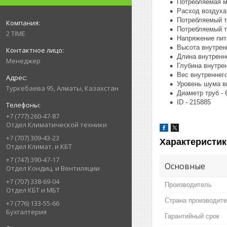
Потребляемая м
Расход воздуха 
Потребляемый т
Потребляемый то
2 TIME
Напряжение пита
Высота внутренн
Длина внутренне
Менеджер
Глубина внутрен
Вес внутреннего
Уровень шума вн
Туркебаева 95, Алматы, Казахстан
Диаметр труб - 
ID - 215885
+7 (777) 260-47-87
Отдел Климатической техники
+7 (707) 309-43-23
Характеристик
Отдел Климат. и КБТ
+7 (747) 390-47-17
Основные
Отдел Кондиц. и Вентиляции
+7 (707) 338-69-04
Производитель
Отдел КБТ и МБТ
Страна производит
+7 (776) 133-55-66
Бухгалтерия
Гарантийный срок