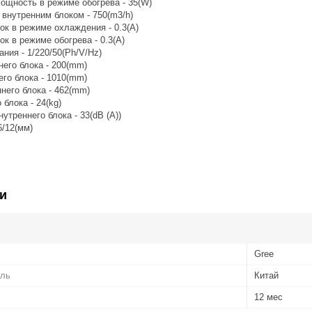
ощность в режиме обогрева - 35(W)
внутренним блоком - 750(m3/h)
ок в режиме охлаждения - 0.3(A)
к в режиме обогрева - 0.3(A)
ния - 1/220/50(Ph/V/Hz)
его блока - 200(mm)
го блока - 1010(mm)
него блока - 462(mm)
 блока - 24(kg)
утреннего блока - 33(dB (A))
6/12(мм)
и
Gree
ель
Китай
12 мес