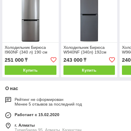
Холодильник Бирюса
Холодильник Бирюса
Хол
I960NF (340 л) 190 см
W940NF (340л) 192см
W960
251 000
243 000
240
₸
₸
Купить
Купить
О нас
Рейтинг не сформирован
Менее 5 отзывов за последний год
Работает с 15.02.2020
г. Алматы
Туркебаева 95, Алматы, Казахстан