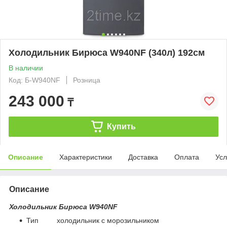
Холодильник Бирюса W940NF (340л) 192см
В наличии
Код: Б-W940NF
Розница
243 000
₸
Купить
Описание
Характеристики
Доставка
Оплата
Усл
Описание
Холодильник Бирюса W940NF
Тип холодильник с морозильником