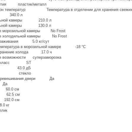
рытия пластик/металл
зон температур Температура в отделении для хранения свежих пи
м 340.0 л
ильной камеры 210.0 л
ильной камеры 130.0 л
ие морозильной камеры No Frost
ие холодильной камеры No Frost
ораживания 5.0 кг/сут
температура в морозильной камере -18 °C
охранение холода 17.0 ч
е возможности суперзаморозка
кий класс ST
ума 43.0 дБ
олок стекло
 перевешивания двери Да
 Да
0.0 см
62.5 см
2.0 см
 кг
лик