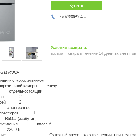
Купить
+77073386904
возврат товара в течение 14 дней
за счет по
а М940NF
ник с морозильником
 морозильной камеры снизу
е отдельностоящий
 камер 2
дверей 2
 электронное
компрессоров 1
600a (изобутан)
опотребления класс A
 220.0 В
ление Суточный расход электроэнергии, при температуре 