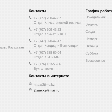
График работ
Понедельник
+7 (777) 260-47-87
Отдел Климатической техники
Вторник
+7 (707) 309-43-23
Среда
Отдел Климат. и КБТ
Четверг
+7 (747) 390-47-17
Отдел Кондиц. и Вентиляции
Пятница
маты, Казахстан
+7 (707) 338-69-04
Суббота
Отдел КБТ и МБТ
Воскресенье
+7 (776) 133-55-66
Бухгалтерия
http://2time.kz
2time.kz@mail.ru