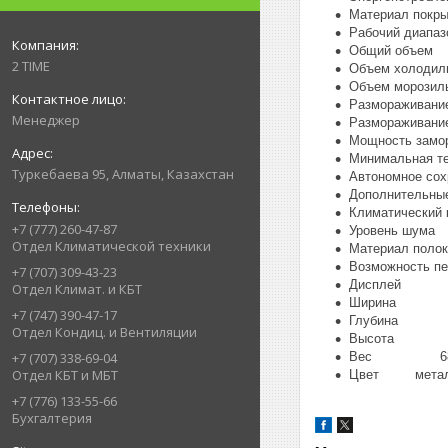
Материал пок
Рабочий диапа
Общий объе
2 TIME
Объем холод
Объем мороз
Размораживан
Менеджер
Размораживан
Мощность зам
Минимальная 
Туркебаева 95, Алматы, Казахстан
Автономное с
Дополнительны
Климатичес
+7 (777) 260-47-87
Уровень ш
Отдел Климатической техники
Материал п
Возможность
+7 (707) 309-43-23
Дисплей
Отдел Климат. и КБТ
Ширина 6
+7 (747) 390-47-17
Глубина 
Отдел Кондиц. и Вентиляции
Высота 19
Вес 68.0
+7 (707) 338-69-04
Отдел КБТ и МБТ
Цвет метал
+7 (776) 133-55-66
Бухгалтерия