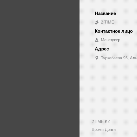
2 TIME
Менеджер
Туркебаева 95, Ал
2TIME.KZ
Время-Денги