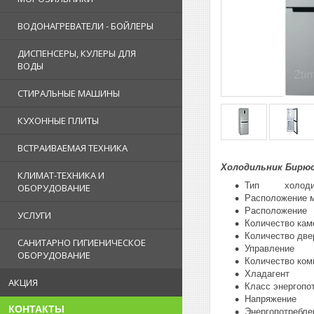
ВОДОНАГРЕВАТЕЛИ - БОЙЛЕРЫ
ДИСПЕНСЕРЫ, КУЛЕРЫ ДЛЯ
ВОДЫ
СТИРАЛЬНЫЕ МАШИНЫ
КУХОННЫЕ ПЛИТЫ
ВСТРАИВАЕМАЯ ТЕХНИКА
Холодильник Бирюс
КЛИМАТ-ТЕХНИКА И
Тип холодиль
ОБОРУДОВАНИЕ
Расположение
Расположени
УСЛУГИ
Количество
Количество 
САНИТАРНО ГИГИЕНИЧЕСКОЕ
Управление
ОБОРУДОВАНИЕ
Количество 
Хладагент R
АКЦИЯ
Класс энерг
Напряжение
КОНТАКТЫ
Энергопотреб