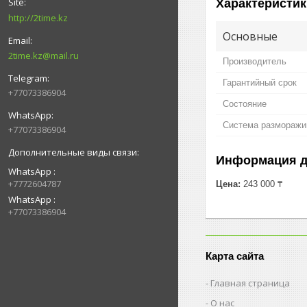
Характеристик
http://2time.kz
Основные
2time.kz@mail.ru
Производитель
Гарантийный срок
+77073386904
Состояние
Система разморажива
+77073386904
Информация д
WhatsApp
+7772604787
Цена:
243 000 ₸
WhatsApp
+77073386904
Карта сайта
Главная страница
О нас